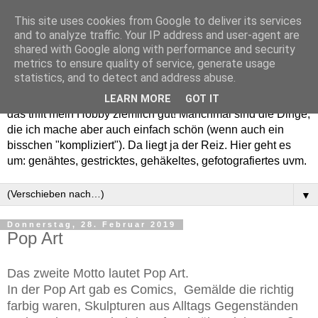
This site uses cookies from Google to deliver its services
and to analyze traffic. Your IP address and user-agent are
shared with Google along with performance and security
metrics to ensure quality of service, generate usage
statistics, and to detect and address abuse.
Willkommen in meinem "Wohnzimmer". Einfach und schön -
LEARN MORE
GOT IT
das trifft mein Hobby ziemlich gut! Manchmal sind die Dinge,
die ich mache aber auch einfach schön (wenn auch ein
bisschen "kompliziert"). Da liegt ja der Reiz. Hier geht es
um: genähtes, gestricktes, gehäkeltes, gefotografiertes uvm.
▼
Donnerstag, 28. Februar 2019
Pop Art
Das zweite Motto lautet Pop Art.
In der Pop Art gab es Comics, Gemälde die richtig
farbig waren, Skulpturen aus Alltags Gegenständen