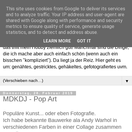
This site uses cookies from Google to deliver its services
and to analyze traffic. Your IP address and user-agent are
shared with Google along with performance and security
metrics to ensure quality of service, generate usage
statistics, and to detect and address abuse.
Willkommen in meinem "Wohnzimmer". Einfach und schön -
LEARN MORE
GOT IT
das trifft mein Hobby ziemlich gut! Manchmal sind die Dinge,
die ich mache aber auch einfach schön (wenn auch ein
bisschen "kompliziert"). Da liegt ja der Reiz. Hier geht es
um: genähtes, gestricktes, gehäkeltes, gefotografiertes uvm.
▼
Donnerstag, 28. Februar 2019
MDKDJ - Pop Art
Populäre Kunst... oder eben Fotografie.
Ich habe bekannte Bauwerke ala Andy Warhol in
verschiedenen Farben in einer Collage zusammen