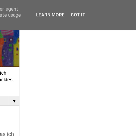
ser-agent
rate usage
LEARN MORE
GOT IT
ich
icktes,
▼
as ich