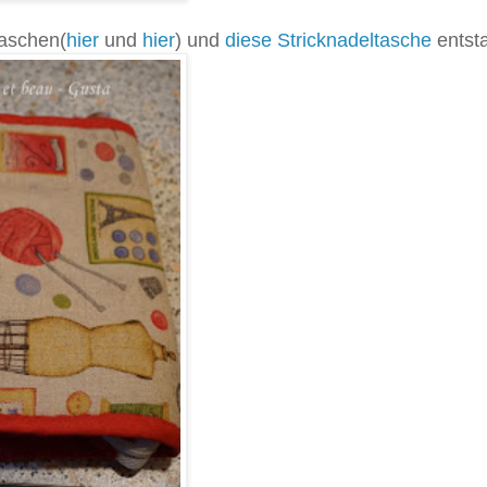
Taschen(
hier
und
hier
) und
diese Stricknadeltasche
entst