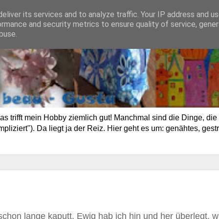
eliver its services and to analyze traffic. Your IP address and u
ormance and security metrics to ensure quality of service, gene
buse.
trifft mein Hobby ziemlich gut! Manchmal sind die Dinge, die 
ziert"). Da liegt ja der Reiz. Hier geht es um: genähtes, gestr
hon lange kaputt. Ewig hab ich hin und her überlegt, w