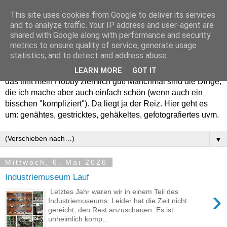
This site uses cookies from Google to deliver its services
and to analyze traffic. Your IP address and user-agent are
shared with Google along with performance and security
metrics to ensure quality of service, generate usage
statistics, and to detect and address abuse.
Willkommen in meinem "Wohnzimmer". Einfach und schön -
LEARN MORE
GOT IT
das trifft mein Hobby ziemlich gut! Manchmal sind die Dinge,
die ich mache aber auch einfach schön (wenn auch ein
bisschen "kompliziert"). Da liegt ja der Reiz. Hier geht es
um: genähtes, gestricktes, gehäkeltes, gefotografiertes uvm.
▼
Mittwoch, 6. Mai 2026
Industriemuseum Lauf
›
Letztes Jahr waren wir in einem Teil des
Industriemuseums. Leider hat die Zeit nicht
gereicht, den Rest anzuschauen. Es ist
unheimlich komp...