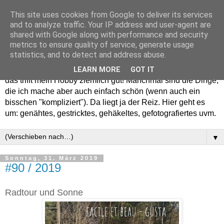
This site uses cookies from Google to deliver its services
and to analyze traffic. Your IP address and user-agent are
shared with Google along with performance and security
metrics to ensure quality of service, generate usage
statistics, and to detect and address abuse.
Willkommen in meinem "Wohnzimmer". Einfach und schön -
LEARN MORE
GOT IT
das trifft mein Hobby ziemlich gut! Manchmal sind die Dinge,
die ich mache aber auch einfach schön (wenn auch ein
bisschen "kompliziert"). Da liegt ja der Reiz. Hier geht es
um: genähtes, gestricktes, gehäkeltes, gefotografiertes uvm.
▼
Sonntag, 31. März 2019
#90 / 2019
Radtour und Sonne