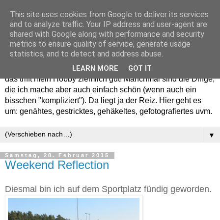
This site uses cookies from Google to deliver its services
and to analyze traffic. Your IP address and user-agent are
shared with Google along with performance and security
metrics to ensure quality of service, generate usage
statistics, and to detect and address abuse.
Willkommen in meinem "Wohnzimmer". Einfach und schön -
LEARN MORE
GOT IT
das trifft mein Hobby ziemlich gut! Manchmal sind die Dinge,
die ich mache aber auch einfach schön (wenn auch ein
bisschen "kompliziert"). Da liegt ja der Reiz. Hier geht es
um: genähtes, gestricktes, gehäkeltes, gefotografiertes uvm.
▼
Samstag, 28. Februar 2015
Weekend Reflection
Diesmal bin ich auf dem Sportplatz fündig geworden.