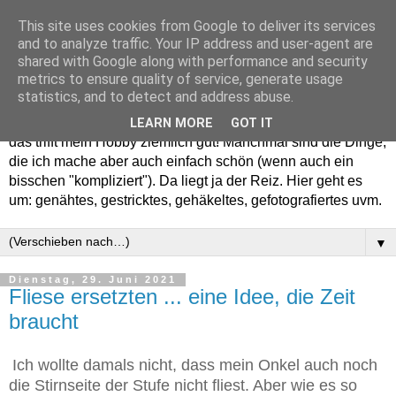
This site uses cookies from Google to deliver its services
and to analyze traffic. Your IP address and user-agent are
shared with Google along with performance and security
metrics to ensure quality of service, generate usage
statistics, and to detect and address abuse.
Willkommen in meinem "Wohnzimmer". Einfach und schön -
LEARN MORE
GOT IT
das trifft mein Hobby ziemlich gut! Manchmal sind die Dinge,
die ich mache aber auch einfach schön (wenn auch ein
bisschen "kompliziert"). Da liegt ja der Reiz. Hier geht es
um: genähtes, gestricktes, gehäkeltes, gefotografiertes uvm.
▼
Dienstag, 29. Juni 2021
Fliese ersetzten ... eine Idee, die Zeit
braucht
Ich wollte damals nicht, dass mein Onkel auch noch
die Stirnseite der Stufe nicht fliest. Aber wie es so