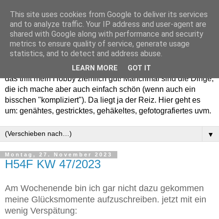
This site uses cookies from Google to deliver its services
and to analyze traffic. Your IP address and user-agent are
shared with Google along with performance and security
metrics to ensure quality of service, generate usage
statistics, and to detect and address abuse.
Willkommen in meinem "Wohnzimmer". Einfach und schön -
LEARN MORE
GOT IT
das trifft mein Hobby ziemlich gut! Manchmal sind die Dinge,
die ich mache aber auch einfach schön (wenn auch ein
bisschen "kompliziert"). Da liegt ja der Reiz. Hier geht es
um: genähtes, gestricktes, gehäkeltes, gefotografiertes uvm.
▼
Montag, 27. November 2023
H54F KW 47/2023
Am Wochenende bin ich gar nicht dazu gekommen
meine Glücksmomente aufzuschreiben. jetzt mit ein
wenig Verspätung: