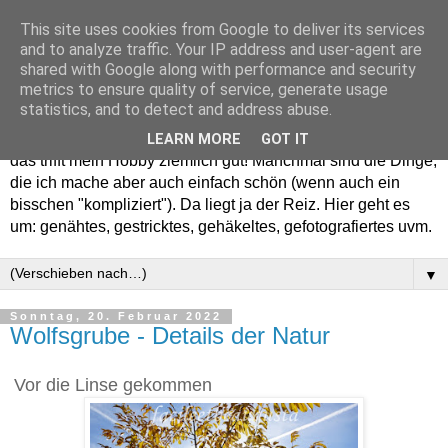
This site uses cookies from Google to deliver its services
and to analyze traffic. Your IP address and user-agent are
shared with Google along with performance and security
metrics to ensure quality of service, generate usage
statistics, and to detect and address abuse.
Willkommen in meinem "Wohnzimmer". Einfach und schön -
LEARN MORE
GOT IT
das trifft mein Hobby ziemlich gut! Manchmal sind die Dinge,
die ich mache aber auch einfach schön (wenn auch ein
bisschen "kompliziert"). Da liegt ja der Reiz. Hier geht es
um: genähtes, gestricktes, gehäkeltes, gefotografiertes uvm.
▼
Sonntag, 20. Februar 2022
Wolfsgrube - Details der Natur
Vor die Linse gekommen