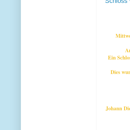
Schloss 
Mittw
Am
Ein Schlo
Dies wu
Johann Di