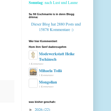
Sonntag
: nach Lust und Laune
Su fill Gschmarrie is in denn Blogg
drinna:
Dieser Blog hat 2880 Posts
und
15878 Kommentare :)
Wer hier Kommentiert
Hom ihrn Senf daderzugehm
Modewerkstatt Heike
Tschänsch
1 Kommentare
Mihaela Toilă
1 Kommentare
Mongolian
1 Kommentare
was bisher geschah:
2026
(22)
►