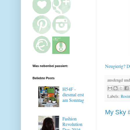
Neugierig? D
Was nebenbei passiert:
Beliebte Posts
ausdengd und
H54F -
diesmal erst
Labels:
Rosi
am Sonntag
My Sky #
Fashion
Revolution
Day 2016 -