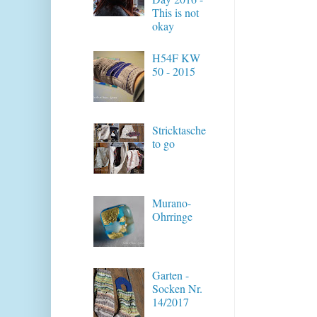
This is not
okay
H54F KW
50 - 2015
Stricktasche
to go
Murano-
Ohrringe
Garten -
Socken Nr.
14/2017