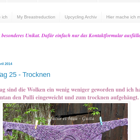
 ich
My Breastreduction
Upcycling Archiv
Hier mache ich m
z besonderes Unikat. Dafür einfach nur das Kontaktformular ausfüll
ril 2014
ag 25 - Trocknen
ag sind die Wolken ein wenig weniger geworden und ich h
ntan den Pulli eingeweicht und zum trocknen aufgehängt.