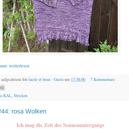
ann: weiterlesen
 aafgschriem foh
facile et beau - Gusta
um
17:38:00
7 Kommentare:
na KAL
,
Stricken
44: rosa Wolken
Ich mag die Zeit des Sonnenuntergangs