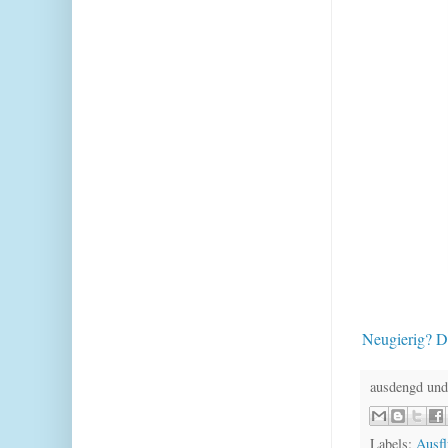
Neugierig? D
ausdengd und
Labels:
Ausf