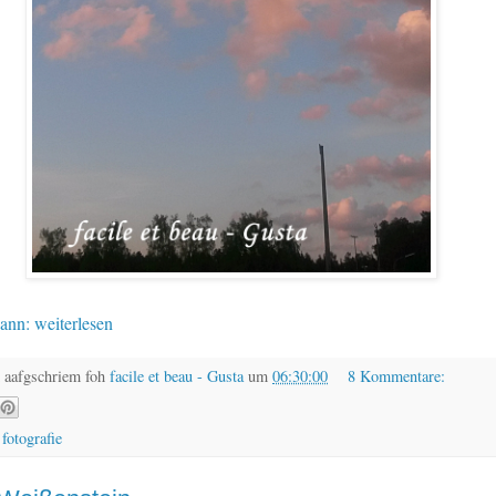
ann: weiterlesen
 aafgschriem foh
facile et beau - Gusta
um
06:30:00
8 Kommentare:
,
fotografie