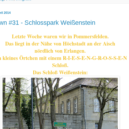
ril 2014
n #31 - Schlosspark Weißenstein
Letzte Woche waren wir in Pommersfelden.
Das liegt in der Nähe von Höchstadt an der Aisch
nördlich von Erlangen.
n kleines Örtchen mit einem R-I-E-S-E-N-G-R-O-S-S-E-N
Schloß.
Das Schloß Weißenstein: