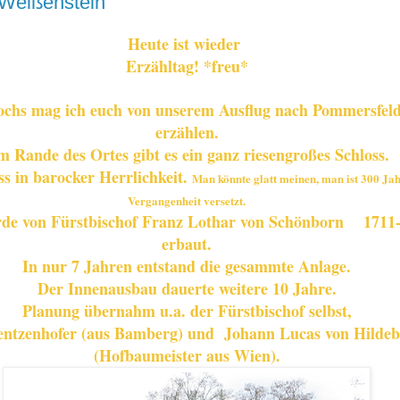
Weißenstein
Heute ist wieder
Erzähltag! *freu*
ochs mag ich euch von unserem Ausflug nach Pommersfel
erzählen.
 Rande des Ortes gibt es ein ganz riesengroßes Schloss.
ss in barocker Herrlichkeit.
Man könnte glatt meinen, man ist 300 Jah
Vergangenheit versetzt.
rde von
Fürstbischof Franz Lothar von Schönborn 1711
erbaut.
In nur 7 Jahren entstand die gesammte Anlage.
Der Innenausbau dauerte weitere 10 Jahre.
Planung übernahm u.a. der Fürstbischof selbst,
entzenhofer
(aus Bamberg) und
Johann Lucas von Hild
(Hofbaumeister aus Wien).