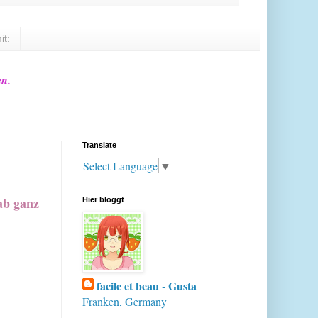
it:
en.
Translate
Select Language
▼
ab ganz
Hier bloggt
facile et beau - Gusta
Franken, Germany