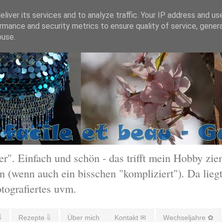
liver its services and to analyze traffic. Your IP address and us
rmance and security metrics to ensure quality of service, gene
buse.
 Einfach und schön - das trifft mein Hobby ziem
 (wenn auch ein bisschen "kompliziert"). Da liegt
otografiertes uvm.
⇓
Rezepte ⇓
Über mich
Kontakt ✉
Wechseljahre ✿