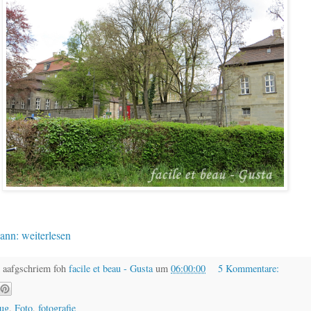
ann: weiterlesen
 aafgschriem foh
facile et beau - Gusta
um
06:00:00
5 Kommentare:
lug
,
Foto
,
fotografie