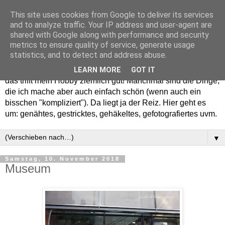
This site uses cookies from Google to deliver its services
and to analyze traffic. Your IP address and user-agent are
shared with Google along with performance and security
metrics to ensure quality of service, generate usage
statistics, and to detect and address abuse.
Willkommen in meinem "Wohnzimmer". Einfach und schön -
LEARN MORE
GOT IT
das trifft mein Hobby ziemlich gut! Manchmal sind die Dinge,
die ich mache aber auch einfach schön (wenn auch ein
bisschen "kompliziert"). Da liegt ja der Reiz. Hier geht es
um: genähtes, gestricktes, gehäkeltes, gefotografiertes uvm.
▼
Samstag, 10. November 2018
Museum