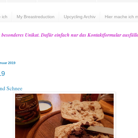
 ich
My Breastreduction
Upcycling Archiv
Hier mache ich m
z besonderes Unikat. Dafür einfach nur das Kontaktformular ausfüll
anuar 2019
19
und Schnee