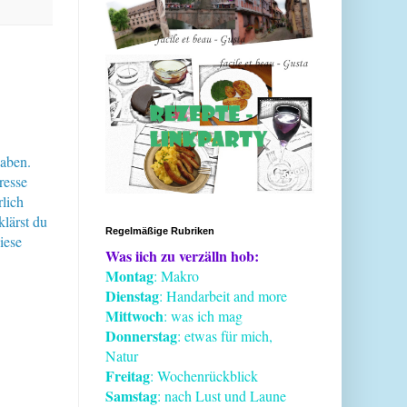
haben.
resse
lich
klärst du
Regelmäßige Rubriken
iese
Was iich zu verzälln hob:
Montag
: Makro
Dienstag
: Handarbeit and more
Mittwoch
: was ich mag
Donnerstag
: etwas für mich,
Natur
Freitag
: Wochenrückblick
Samstag
: nach Lust und Laune