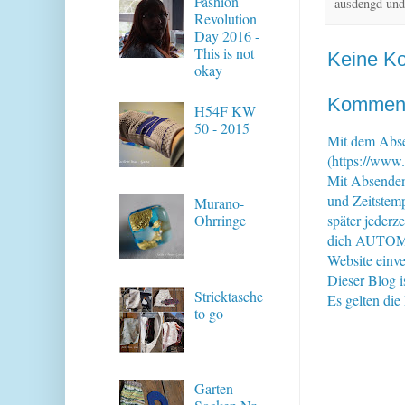
Fashion
ausdengd und
Revolution
Day 2016 -
This is not
Keine K
okay
Kommenta
H54F KW
50 - 2015
Mit dem Abse
(https://www.
Mit Absende
und Zeitstem
Murano-
später jederz
Ohrringe
dich AUTOMAT
Website einve
Dieser Blog i
Stricktasche
Es gelten di
to go
Garten -