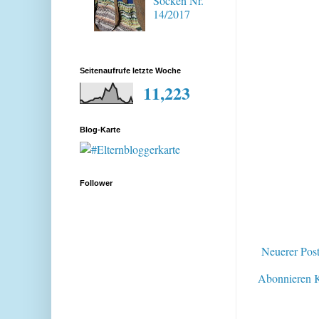
Socken Nr.
14/2017
Seitenaufrufe letzte Woche
11,223
Blog-Karte
Follower
Neuerer Pos
Abonnieren