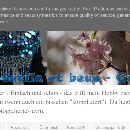
liver its services and to analyze traffic. Your IP address and us
rmance and security metrics to ensure quality of service, gene
buse.
 Einfach und schön - das trifft mein Hobby ziem
 (wenn auch ein bisschen "kompliziert"). Da liegt
otografiertes uvm.
⇓
Rezepte ⇓
Über mich
Kontakt ✉
Wechseljahre ✿