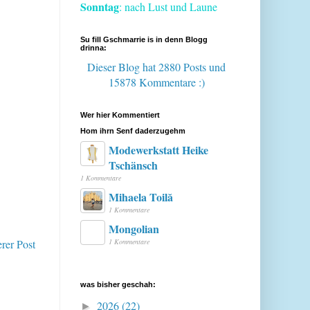
Sonntag
: nach Lust und Laune
Su fill Gschmarrie is in denn Blogg
drinna:
Dieser Blog hat 2880 Posts
und
15878 Kommentare :)
Wer hier Kommentiert
Hom ihrn Senf daderzugehm
Modewerkstatt Heike
Tschänsch
1 Kommentare
Mihaela Toilă
1 Kommentare
Mongolian
erer Post
1 Kommentare
was bisher geschah:
2026
(22)
►