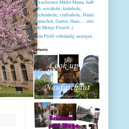
Erwachsenen-Mädel-Mama, halb
100, sewaholic, knitaholic,
crochetaholic, craftsaholic, Hund,
Kaninchen, Garten, Haus..... also
jede Menge Freizeit ;)
Mein Profil vollständig anzeigen
Linkparty