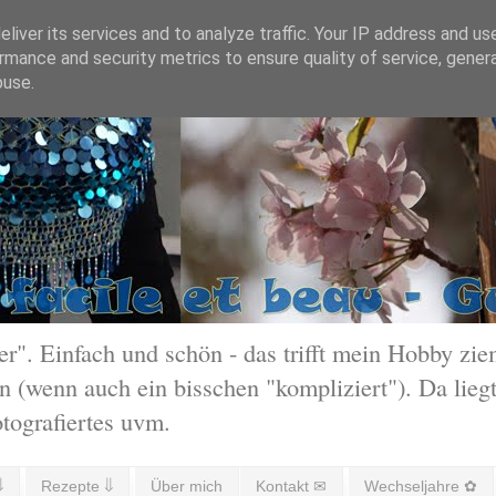
liver its services and to analyze traffic. Your IP address and us
rmance and security metrics to ensure quality of service, gene
buse.
 Einfach und schön - das trifft mein Hobby ziem
 (wenn auch ein bisschen "kompliziert"). Da liegt
otografiertes uvm.
⇓
Rezepte ⇓
Über mich
Kontakt ✉
Wechseljahre ✿