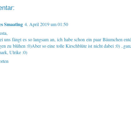
ntar:
es Smaating
4. April 2019 um 01:50
usta,
bei uns fängt es so langsam an, ich habe schon ein paar Bäumchen entd
en zu blühen :0)Aber so eine tolle Kirschblüte ist nicht dabei :0) ..ga
ark, Ulrike :0)
rten