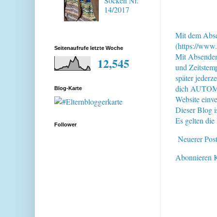
Socken Nr.
14/2017
Mit dem Abse
(https://www.
Seitenaufrufe letzte Woche
Mit Absende
12,545
und Zeitstem
später jederz
dich AUTOMAT
Blog-Karte
Website einve
Dieser Blog i
Es gelten di
Follower
Neuerer Pos
Abonnieren