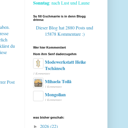
Sonntag
: nach Lust und Laune
Su fill Gschmarrie is in denn Blogg
drinna:
haben.
Dieser Blog hat 2880 Posts
und
resse
15878 Kommentare :)
lich
klärst du
Wer hier Kommentiert
iese
Hom ihrn Senf daderzugehm
Modewerkstatt Heike
Tschänsch
1 Kommentare
Mihaela Toilă
erer Post
1 Kommentare
Mongolian
1 Kommentare
was bisher geschah:
2026
(22)
►