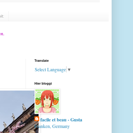
it:
en.
Translate
Select Language
▼
Hier bloggt
facile et beau - Gusta
Franken, Germany