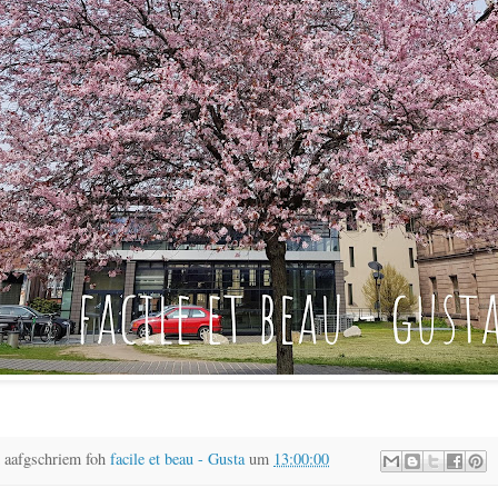
 aafgschriem foh
facile et beau - Gusta
um
13:00:00