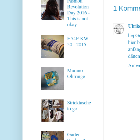
Fashion
Revolution
1 Komme
Day 2016 -
This is not
okay
Ulrik
hej G
H54F KW
hier 
50 - 2015
anfang
dänem
Antwo
Murano-
Ohrringe
Stricktasche
to go
Garten -