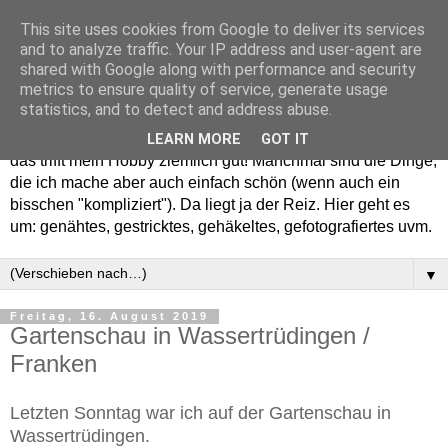
This site uses cookies from Google to deliver its services
and to analyze traffic. Your IP address and user-agent are
shared with Google along with performance and security
metrics to ensure quality of service, generate usage
statistics, and to detect and address abuse.
Willkommen in meinem "Wohnzimmer". Einfach und schön -
LEARN MORE
GOT IT
das trifft mein Hobby ziemlich gut! Manchmal sind die Dinge,
die ich mache aber auch einfach schön (wenn auch ein
bisschen "kompliziert"). Da liegt ja der Reiz. Hier geht es
um: genähtes, gestricktes, gehäkeltes, gefotografiertes uvm.
▼
Freitag, 16. August 2019
Gartenschau in Wassertrüdingen /
Franken
Letzten Sonntag war ich auf der Gartenschau in
Wassertrüdingen.