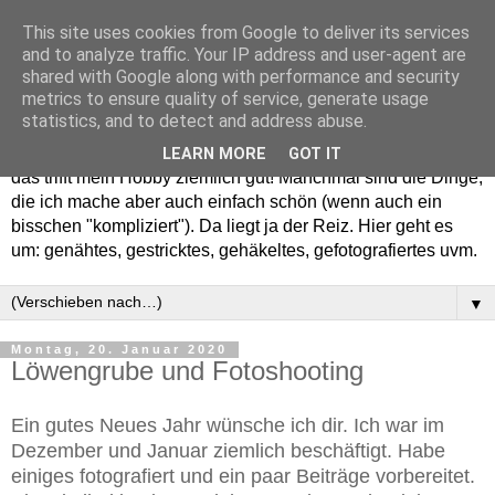
This site uses cookies from Google to deliver its services
and to analyze traffic. Your IP address and user-agent are
shared with Google along with performance and security
metrics to ensure quality of service, generate usage
statistics, and to detect and address abuse.
Willkommen in meinem "Wohnzimmer". Einfach und schön -
LEARN MORE
GOT IT
das trifft mein Hobby ziemlich gut! Manchmal sind die Dinge,
die ich mache aber auch einfach schön (wenn auch ein
bisschen "kompliziert"). Da liegt ja der Reiz. Hier geht es
um: genähtes, gestricktes, gehäkeltes, gefotografiertes uvm.
▼
Montag, 20. Januar 2020
Löwengrube und Fotoshooting
Ein gutes Neues Jahr wünsche ich dir. Ich war im
Dezember und Januar ziemlich beschäftigt. Habe
einiges fotografiert und ein paar Beiträge vorbereitet.