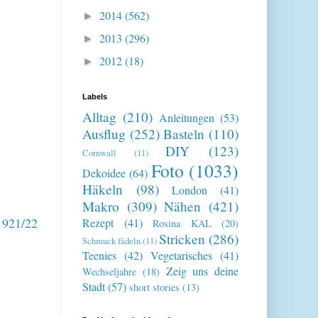
2014
(562)
►
2013
(296)
►
2012
(18)
►
Labels
Alltag
(210)
Anleitungen
(53)
Ausflug
(252)
Basteln
(110)
DIY
(123)
Cornwall
(11)
Foto
(1033)
Dekoidee
(64)
Häkeln
(98)
London
(41)
Makro
(309)
Nähen
(421)
1921/22
Rezept
(41)
Rosina KAL
(20)
Stricken
(286)
Schmuck fädeln
(11)
Teenies
(42)
Vegetarisches
(41)
Zeig uns deine
Wechseljahre
(18)
Stadt
(57)
short stories
(13)