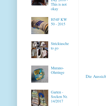
This is not
okay
H54F KW
50 - 2015
Stricktasche
to go
Murano-
Ohrringe
Die Aussicht
Garten -
Socken Nr.
14/2017