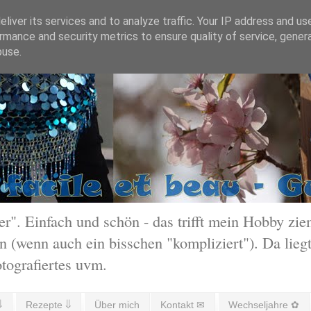
liver its services and to analyze traffic. Your IP address and us
rmance and security metrics to ensure quality of service, gene
buse.
 Einfach und schön - das trifft mein Hobby ziem
 (wenn auch ein bisschen "kompliziert"). Da liegt
otografiertes uvm.
⇓
Rezepte ⇓
Über mich
Kontakt ✉
Wechseljahre ✿