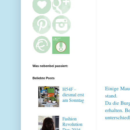
Was nebenbei passiert:
Beliebte Posts
Einige Maue
H54F -
diesmal erst
stand.
am Sonntag
Da die Burg 
erhalten. B
unterschied
Fashion
Revolution
Day 2016 -