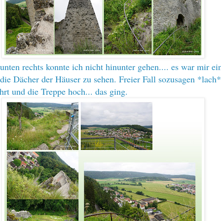
unten rechts konnte ich nicht hinunter gehen.... es war mir ei
die Dächer der Häuser zu sehen. Freier Fall sozusagen *lach*
rt und die Treppe hoch... das ging.