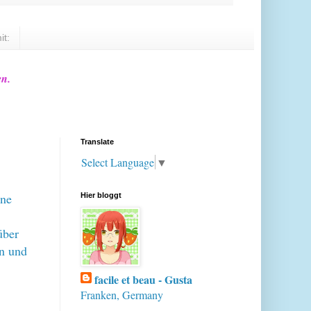
it:
en.
Translate
Select Language
▼
ine
Hier bloggt
über
en und
facile et beau - Gusta
Franken, Germany