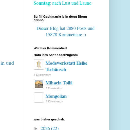
Sonntag
: nach Lust und Laune
Su fill Gschmarrie is in denn Blogg
drinna:
Dieser Blog hat 2880 Posts
und
15878 Kommentare :)
Wer hier Kommentiert
Hom ihrn Senf daderzugehm
ein und
Modewerkstatt Heike
Tschänsch
1 Kommentare
Mihaela Toilă
1 Kommentare
Mongolian
1 Kommentare
was bisher geschah:
2026
(22)
►