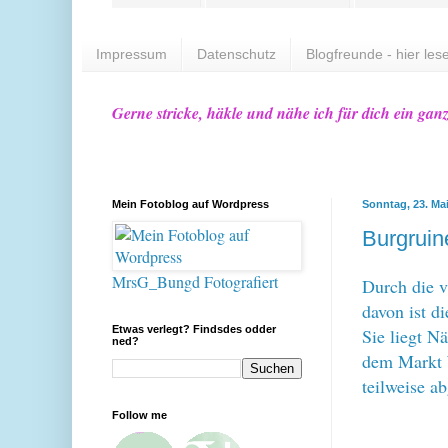
Impressum
Datenschutz
Blogfreunde - hier lese
Gerne stricke, häkle und nähe ich für dich ein gan
Mein Fotoblog auf Wordpress
Sonntag, 23. Ma
Burgruin
MrsG_Bungd Fotografiert
Durch die v
davon ist d
Etwas verlegt? Findsdes odder
Sie liegt N
ned?
dem Markt W
teilweise a
Follow me