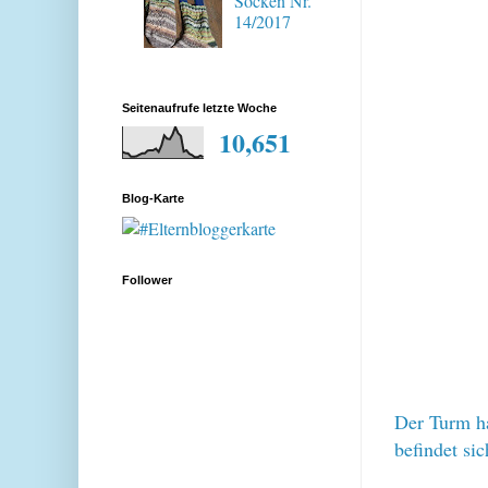
Socken Nr.
14/2017
Seitenaufrufe letzte Woche
10,651
Blog-Karte
Follower
Der Turm ha
befindet si