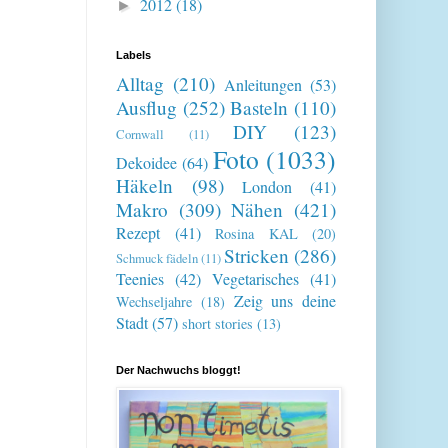
2012
(18)
►
Labels
Alltag
(210)
Anleitungen
(53)
Ausflug
(252)
Basteln
(110)
DIY
(123)
Cornwall
(11)
Foto
(1033)
Dekoidee
(64)
Häkeln
(98)
London
(41)
Makro
(309)
Nähen
(421)
Rezept
(41)
Rosina KAL
(20)
Stricken
(286)
Schmuck fädeln
(11)
Teenies
(42)
Vegetarisches
(41)
Zeig uns deine
Wechseljahre
(18)
Stadt
(57)
short stories
(13)
Der Nachwuchs bloggt!