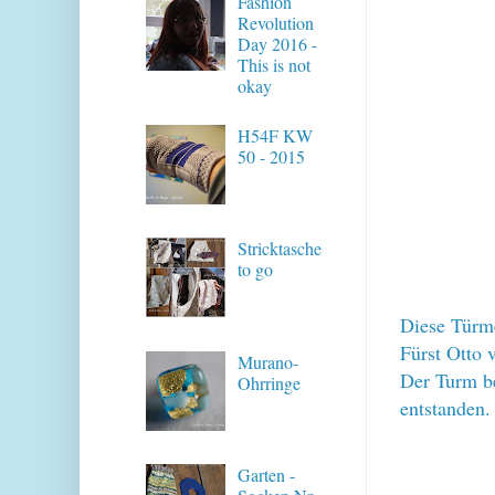
Fashion
Revolution
Day 2016 -
This is not
okay
H54F KW
50 - 2015
Stricktasche
to go
Diese Türme
Fürst Otto 
Murano-
Der Turm b
Ohrringe
entstanden.
Garten -