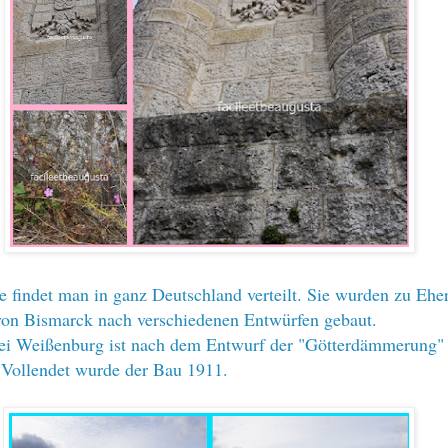
 findet man in ganz Deutschland verteilt. Sie wurden zu Ehe
von Bismarck nach verschiedenen Entwürfen gebaut.
ei Weißenburg ist nach dem Entwurf der "Götterdämmerung"
 Vollendet wurde der Bau 1911.