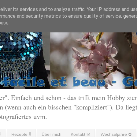
liver its services and to analyze traffic. Your IP address and us
rmance and security metrics to ensure quality of service, gene
buse.
 Einfach und schön - das trifft mein Hobby ziem
 (wenn auch ein bisschen "kompliziert"). Da liegt
otografiertes uvm.
⇓
Rezepte ⇓
Über mich
Kontakt ✉
Wechseljahre ✿