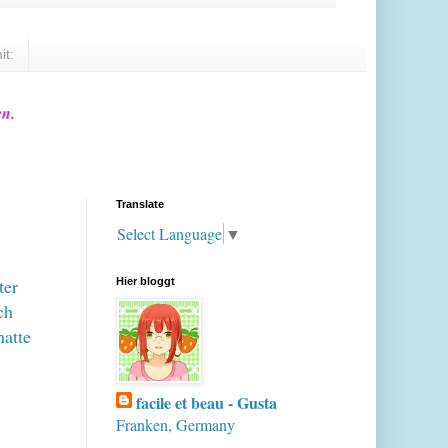
it:
en.
Translate
Select Language
▼
ter
Hier bloggt
ch
atte
facile et beau - Gusta
Franken, Germany