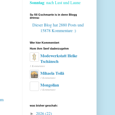
Sonntag
: nach Lust und Laune
Su fill Gschmarrie is in denn Blogg
drinna:
Dieser Blog hat 2880 Posts
und
15878 Kommentare :)
Wer hier Kommentiert
Hom ihrn Senf daderzugehm
Modewerkstatt Heike
Tschänsch
1 Kommentare
Mihaela Toilă
1 Kommentare
Mongolian
1 Kommentare
rm
was bisher geschah:
2026
(22)
►