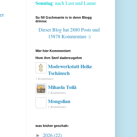
Sonntag
: nach Lust und Laune
er
Su fill Gschmarrie is in denn Blogg
drinna:
Dieser Blog hat 2880 Posts
und
15878 Kommentare :)
Wer hier Kommentiert
Hom ihrn Senf daderzugehm
Modewerkstatt Heike
Tschänsch
1 Kommentare
Mihaela Toilă
1 Kommentare
Mongolian
1 Kommentare
was bisher geschah:
2026
(22)
►