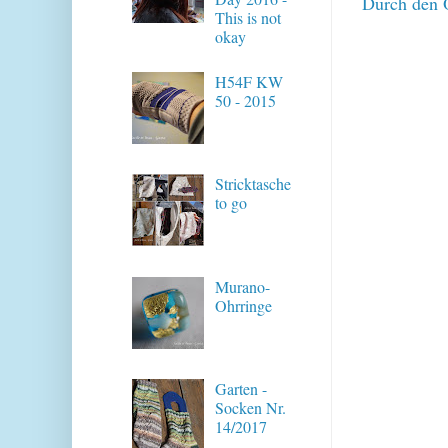
Durch den O
This is not
okay
H54F KW
50 - 2015
Stricktasche
to go
Murano-
Ohrringe
Garten -
Socken Nr.
14/2017