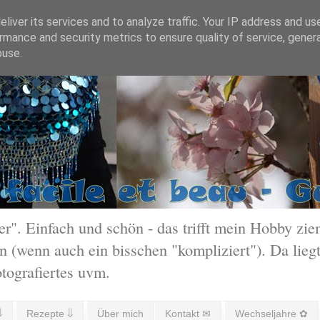
liver its services and to analyze traffic. Your IP address and us
rmance and security metrics to ensure quality of service, gene
buse.
 Einfach und schön - das trifft mein Hobby ziem
 (wenn auch ein bisschen "kompliziert"). Da liegt
otografiertes uvm.
⇓
Rezepte ⇓
Über mich
Kontakt ✉
Wechseljahre ✿