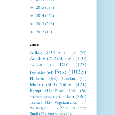
2015
(593)
►
2014
(562)
►
2013
(296)
►
2012
(18)
►
Labels
Alltag
(210)
Anleitungen
(53)
Ausflug
(252)
Basteln
(110)
DIY
(123)
Cornwall
(11)
Foto
(1033)
Dekoidee
(64)
Häkeln
(98)
London
(41)
Makro
(309)
Nähen
(421)
Rezept
(41)
Rosina KAL
(20)
Stricken
(286)
Schmuck fädeln
(11)
Teenies
(42)
Vegetarisches
(41)
Zeig uns deine
Wechseljahre
(18)
Stadt
(57)
short stories
(13)