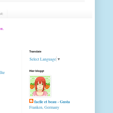
it:
en.
Translate
Select Language
▼
die
Hier bloggt
facile et beau - Gusta
Franken, Germany