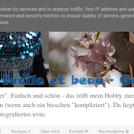
liver its services and to analyze traffic. Your IP address and us
rmance and security metrics to ensure quality of service, gene
buse.
 Einfach und schön - das trifft mein Hobby ziem
 (wenn auch ein bisschen "kompliziert"). Da liegt
otografiertes uvm.
⇓
Rezepte ⇓
Über mich
Kontakt ✉
Wechseljahre ✿