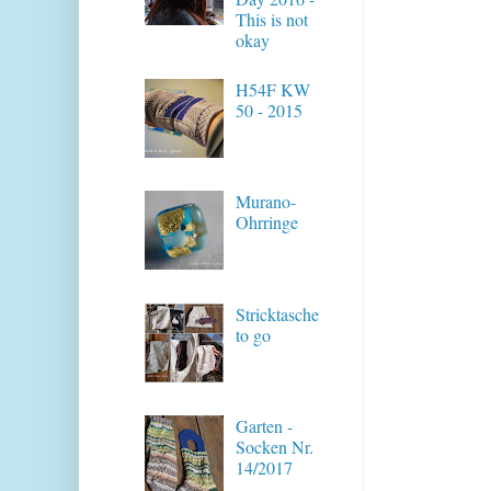
This is not
okay
H54F KW
50 - 2015
Murano-
Ohrringe
Stricktasche
to go
Garten -
Socken Nr.
14/2017