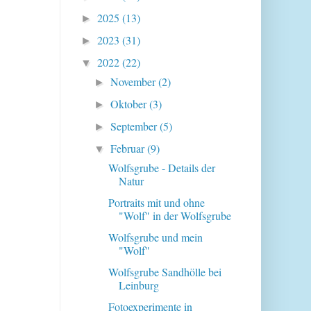
2025
(13)
►
2023
(31)
►
2022
(22)
▼
November
(2)
►
Oktober
(3)
►
September
(5)
►
Februar
(9)
▼
Wolfsgrube - Details der
Natur
Portraits mit und ohne
"Wolf" in der Wolfsgrube
Wolfsgrube und mein
"Wolf"
Wolfsgrube Sandhölle bei
Leinburg
Fotoexperimente in