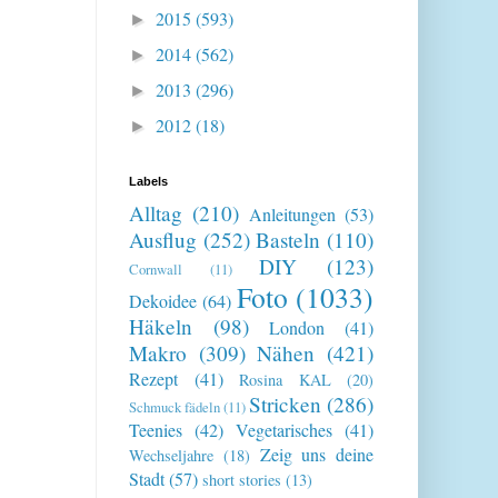
2015
(593)
►
2014
(562)
►
2013
(296)
►
2012
(18)
►
Labels
Alltag
(210)
Anleitungen
(53)
Ausflug
(252)
Basteln
(110)
DIY
(123)
Cornwall
(11)
Foto
(1033)
Dekoidee
(64)
Häkeln
(98)
London
(41)
Makro
(309)
Nähen
(421)
Rezept
(41)
Rosina KAL
(20)
Stricken
(286)
Schmuck fädeln
(11)
Teenies
(42)
Vegetarisches
(41)
Zeig uns deine
Wechseljahre
(18)
Stadt
(57)
short stories
(13)