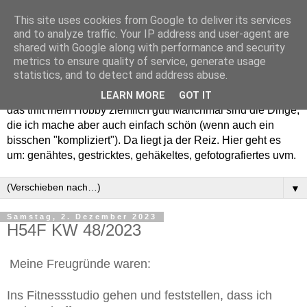
This site uses cookies from Google to deliver its services
and to analyze traffic. Your IP address and user-agent are
shared with Google along with performance and security
metrics to ensure quality of service, generate usage
statistics, and to detect and address abuse.
Willkommen in meinem "Wohnzimmer". Einfach und schön -
LEARN MORE
GOT IT
das trifft mein Hobby ziemlich gut! Manchmal sind die Dinge,
die ich mache aber auch einfach schön (wenn auch ein
bisschen "kompliziert"). Da liegt ja der Reiz. Hier geht es
um: genähtes, gestricktes, gehäkeltes, gefotografiertes uvm.
▼
Samstag, 2. Dezember 2023
H54F KW 48/2023
Meine Freugründe waren:
Ins Fitnessstudio gehen und feststellen, dass ich