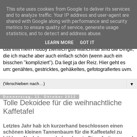
This site uses cookies from Google to deliver its services
and to analyze traffic. Your IP address and user-agent are
shared with Google along with performance and security
metrics to ensure quality of service, generate usage
statistics, and to detect and address abuse.
Willkommen in meinem "Wohnzimmer". Einfach und schön -
LEARN MORE
GOT IT
das trifft mein Hobby ziemlich gut! Manchmal sind die Dinge,
die ich mache aber auch einfach schön (wenn auch ein
bisschen "kompliziert"). Da liegt ja der Reiz. Hier geht es
um: genähtes, gestricktes, gehäkeltes, gefotografiertes uvm.
▼
Donnerstag, 11. Oktober 2012
Tolle Dekoidee für die weihnachtliche
Kaffetafel
Letztes Jahr hab ich kurzerhand beschlossen einen
schönen kleinen Tannenbaum für die Kaffeetafel zu