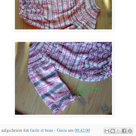
 aafgschriem foh
facile et beau - Gusta
um
09:42:00