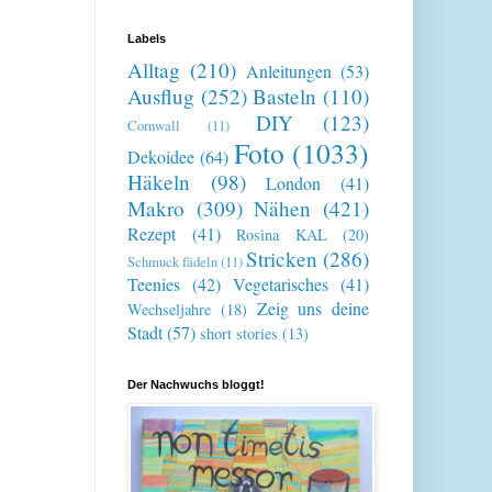
Labels
Alltag
(210)
Anleitungen
(53)
Ausflug
(252)
Basteln
(110)
DIY
(123)
Cornwall
(11)
Foto
(1033)
Dekoidee
(64)
Häkeln
(98)
London
(41)
Makro
(309)
Nähen
(421)
Rezept
(41)
Rosina KAL
(20)
Stricken
(286)
Schmuck fädeln
(11)
Teenies
(42)
Vegetarisches
(41)
Zeig uns deine
Wechseljahre
(18)
Stadt
(57)
short stories
(13)
Der Nachwuchs bloggt!