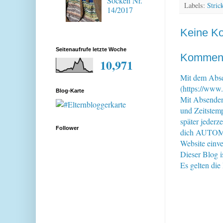
Socken Nr.
Labels:
Stric
14/2017
Keine K
Seitenaufrufe letzte Woche
Kommenta
10,971
Mit dem Abse
(https://www.
Blog-Karte
Mit Absende
und Zeitstem
später jederz
Follower
dich AUTOMAT
Website einve
Dieser Blog i
Es gelten di