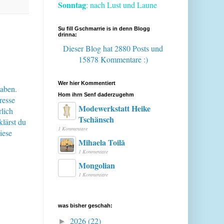
Sonntag
: nach Lust und Laune
Su fill Gschmarrie is in denn Blogg
drinna:
Dieser Blog hat 2880 Posts
und
15878 Kommentare :)
Wer hier Kommentiert
haben.
Hom ihrn Senf daderzugehm
resse
Modewerkstatt Heike
lich
Tschänsch
klärst du
1 Kommentare
iese
Mihaela Toilă
1 Kommentare
Mongolian
1 Kommentare
was bisher geschah:
2026
(22)
►