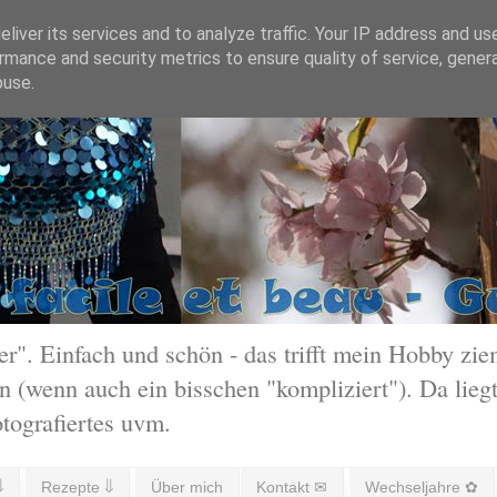
liver its services and to analyze traffic. Your IP address and us
rmance and security metrics to ensure quality of service, gene
buse.
 Einfach und schön - das trifft mein Hobby ziem
 (wenn auch ein bisschen "kompliziert"). Da liegt
otografiertes uvm.
⇓
Rezepte ⇓
Über mich
Kontakt ✉
Wechseljahre ✿