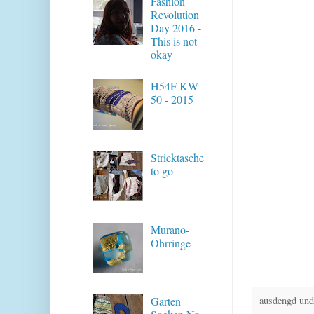
Fashion
Revolution
Day 2016 -
This is not
okay
H54F KW
50 - 2015
Stricktasche
to go
Murano-
Ohrringe
ausdengd und
Garten -