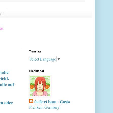
it:
en.
Translate
Select Language
▼
 habe
Hier bloggt
ickt.
olle auf
facile et beau - Gusta
en oder
Franken, Germany