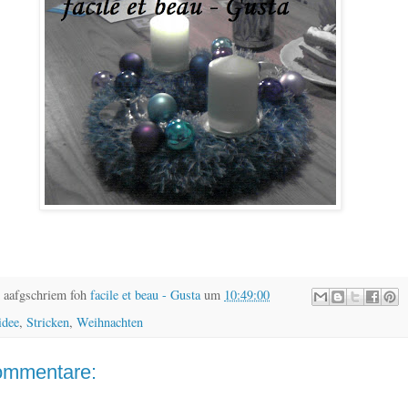
 aafgschriem foh
facile et beau - Gusta
um
10:49:00
idee
,
Stricken
,
Weihnachten
ommentare: