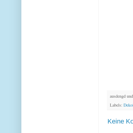
ausdengd und
Labels:
Deko
Keine K