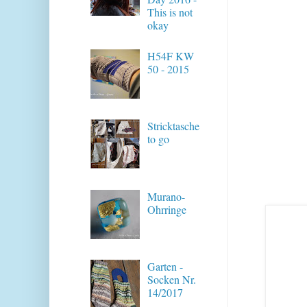
This is not
okay
H54F KW
50 - 2015
Stricktasche
to go
Murano-
Ohrringe
Garten -
Socken Nr.
14/2017