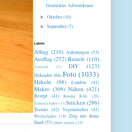
Gestrickter Adventskranz
Oktober
(10)
►
September
(7)
►
Labels
Alltag
(210)
Anleitungen
(53)
Ausflug
(252)
Basteln
(110)
DIY
(123)
Cornwall
(11)
Foto
(1033)
Dekoidee
(64)
Häkeln
(98)
London
(41)
Makro
(309)
Nähen
(421)
Rezept
(41)
Rosina KAL
(20)
Stricken
(286)
Schmuck fädeln
(11)
Teenies
(42)
Vegetarisches
(41)
Zeig uns deine
Wechseljahre
(18)
Stadt
(57)
short stories
(13)