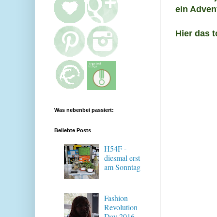
ein Adven
Hier das t
Was nebenbei passiert:
Beliebte Posts
H54F -
diesmal erst
am Sonntag
Fashion
Revolution
Day 2016 -