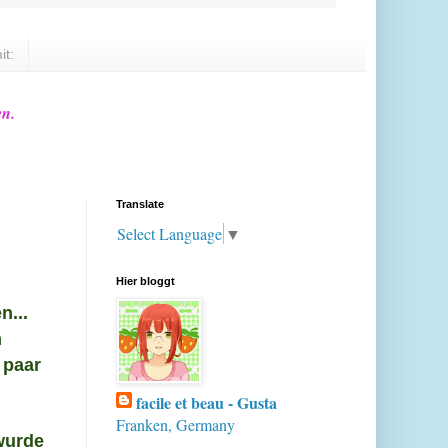
it:
en.
Translate
Select Language
▼
Hier bloggt
n...
m
 paar
facile et beau - Gusta
Franken, Germany
wurde