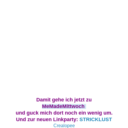
D
a
m
it gehe ich jetzt zu
M
e
M
adeMittwoc
h
und guck mich dort noch ein wenig um.
Und zur neuen Linkparty:
STRICKLUST
Crealopee