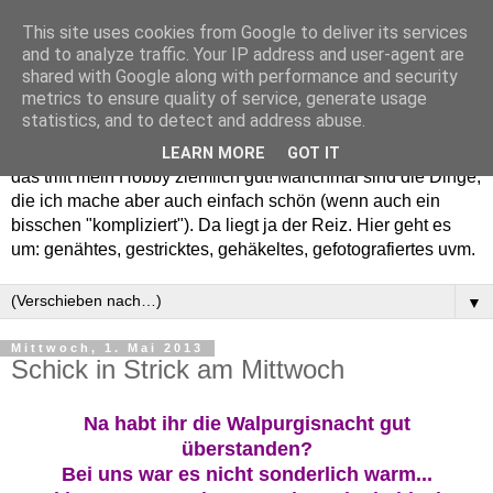
This site uses cookies from Google to deliver its services
and to analyze traffic. Your IP address and user-agent are
shared with Google along with performance and security
metrics to ensure quality of service, generate usage
statistics, and to detect and address abuse.
Willkommen in meinem "Wohnzimmer". Einfach und schön -
LEARN MORE
GOT IT
das trifft mein Hobby ziemlich gut! Manchmal sind die Dinge,
die ich mache aber auch einfach schön (wenn auch ein
bisschen "kompliziert"). Da liegt ja der Reiz. Hier geht es
um: genähtes, gestricktes, gehäkeltes, gefotografiertes uvm.
▼
Mittwoch, 1. Mai 2013
Schick in Strick am Mittwoch
Na habt ihr die Walpur
gisnacht gut
überstanden?
Bei uns war es nicht sonderlich warm...