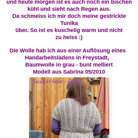
und heute morgen ist es auch noch ein bischen
kühl und sieht nach
Re
gen aus.
Da schm
eiss ich mir doch mei
ne
gestrickte
Tunika
über.
So ist es
kuschelig warm und nicht
zu heiss :)
Die Wolle
hab ich au
s einer Auflösung eines
Hand
arbeitsladens in Fr
eystadt
,
Baumwolle
in grau - bunt
melliert
Modell aus Sabrina 05/20
10