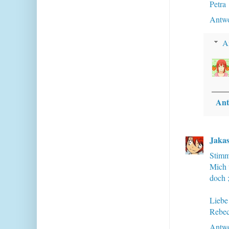
Petra
Antwo
A
Ant
Jakas
Stimm
Mich 
doch ;
Liebe
Rebe
Antwo