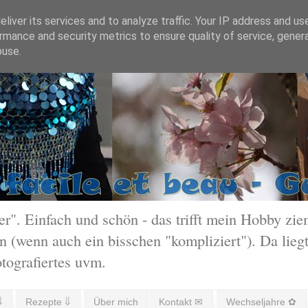
liver its services and to analyze traffic. Your IP address and us
rmance and security metrics to ensure quality of service, gene
buse.
 Einfach und schön - das trifft mein Hobby ziem
 (wenn auch ein bisschen "kompliziert"). Da liegt
otografiertes uvm.
⇓
Rezepte ⇓
Über mich
Kontakt ✉
Wechseljahre ✿