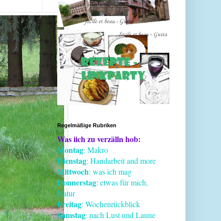
Regelmäßige Rubriken
Was iich zu verzälln hob:
Montag
: Makro
Dienstag
: Handarbeit and more
Mittwoch
: was ich mag
Donnerstag
: etwas für mich,
Natur
Freitag
: Wochenrückblick
Samstag
: nach Lust und Laune