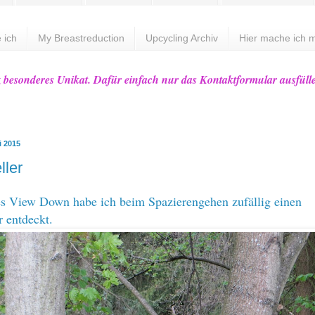
 ich
My Breastreduction
Upcycling Archiv
Hier mache ich m
z besonderes Unikat. Dafür einfach nur das Kontaktformular ausfüll
i 2015
ller
s View Down habe ich beim Spazierengehen zufällig einen
r entdeckt.