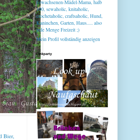
Erwachsenen-Mädel-Mama, halb
100, sewaholic, knitaholic,
crochetaholic, craftsaholic, Hund,
Kaninchen, Garten, Haus..... also
jede Menge Freizeit ;)
Mein Profil vollständig anzeigen
Linkparty
d Bier,