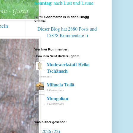
Sonntag
: nach Lust und Laune
Su fill Gschmarrie is in denn Blogg
drinna:
nein
Dieser Blog hat 2880 Posts
und
15878 Kommentare :)
Wer hier Kommentiert
Hom ihrn Senf daderzugehm
Modewerkstatt Heike
Tschänsch
1 Kommentare
Mihaela Toilă
1 Kommentare
Mongolian
1 Kommentare
was bisher geschah:
2026
(22)
►