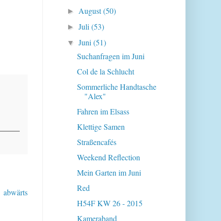
August
(50)
►
Juli
(53)
►
Juni
(51)
▼
Suchanfragen im Juni
Col de la Schlucht
Sommerliche Handtasche
"Alex"
Fahren im Elsass
Klettige Samen
Straßencafés
Weekend Reflection
Mein Garten im Juni
Red
n abwärts
H54F KW 26 - 2015
Kameraband