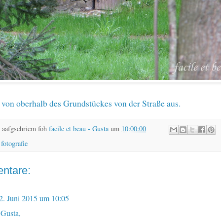
t von oberhalb des Grundstückes von der Straße aus.
 aafgschriem foh
facile et beau - Gusta
um
10:00:00
,
fotografie
ntare:
2. Juni 2015 um 10:05
 Gusta,