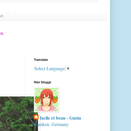
it:
en.
Translate
Select Language
▼
Hier bloggt
facile et beau - Gusta
Franken, Germany