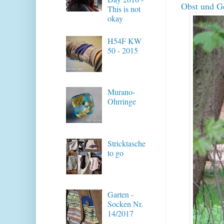
Obst und Ge
This is not
okay
H54F KW
50 - 2015
Murano-
Ohrringe
Stricktasche
to go
Garten -
Socken Nr.
14/2017