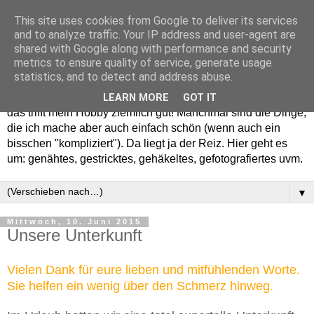
This site uses cookies from Google to deliver its services
and to analyze traffic. Your IP address and user-agent are
shared with Google along with performance and security
metrics to ensure quality of service, generate usage
statistics, and to detect and address abuse.
Willkommen in meinem "Wohnzimmer". Einfach und schön -
LEARN MORE
GOT IT
das trifft mein Hobby ziemlich gut! Manchmal sind die Dinge,
die ich mache aber auch einfach schön (wenn auch ein
bisschen "kompliziert"). Da liegt ja der Reiz. Hier geht es
um: genähtes, gestricktes, gehäkeltes, gefotografiertes uvm.
▼
Mittwoch, 10. Juni 2015
Unsere Unterkunft
Vielen Dank für eure lieben und mitfühlenden Worte.
Sie helfen ein wenig über den Schmerz hinweg.