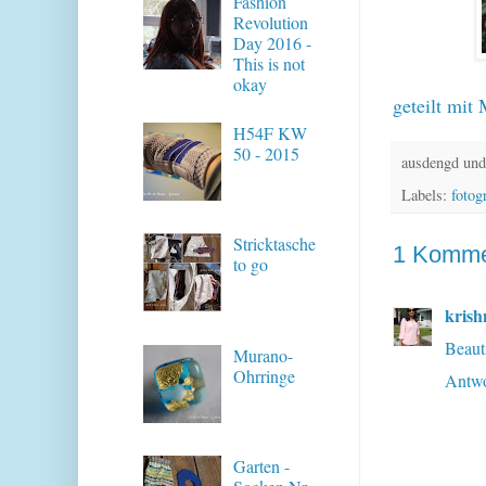
Fashion
Revolution
Day 2016 -
This is not
okay
geteilt mit
H54F KW
50 - 2015
ausdengd und
Labels:
fotog
Stricktasche
1 Komme
to go
krish
Beauti
Murano-
Ohrringe
Antwo
Garten -