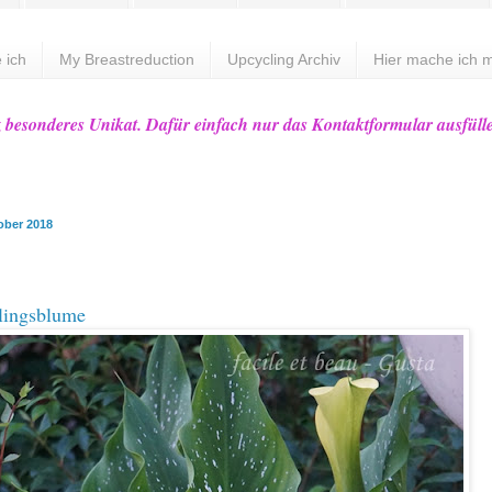
 ich
My Breastreduction
Upcycling Archiv
Hier mache ich m
z besonderes Unikat. Dafür einfach nur das Kontaktformular ausfüll
ober 2018
lingsblume