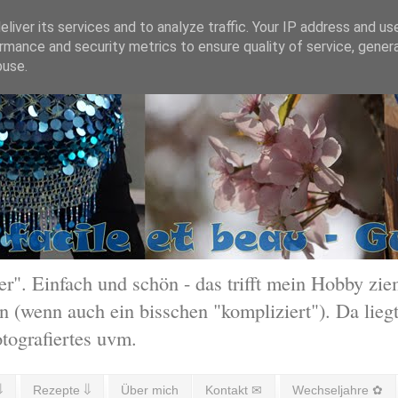
liver its services and to analyze traffic. Your IP address and us
rmance and security metrics to ensure quality of service, gene
buse.
 Einfach und schön - das trifft mein Hobby ziem
 (wenn auch ein bisschen "kompliziert"). Da liegt
otografiertes uvm.
⇓
Rezepte ⇓
Über mich
Kontakt ✉
Wechseljahre ✿