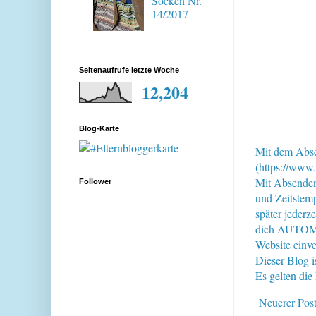
Socken Nr.
14/2017
Seitenaufrufe letzte Woche
12,204
Blog-Karte
Mit dem Abse
(https://www.
Mit Absende
Follower
und Zeitstem
später jederz
dich AUTOMAT
Website einve
Dieser Blog i
Es gelten di
Neuerer Pos