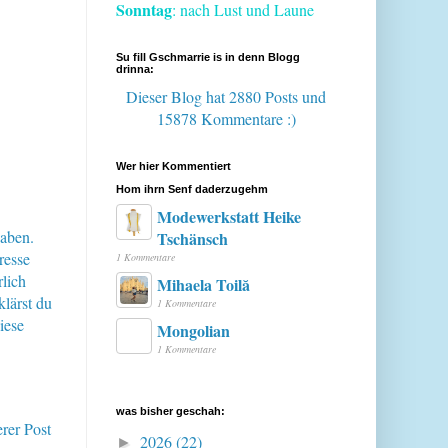
Sonntag
: nach Lust und Laune
Su fill Gschmarrie is in denn Blogg
drinna:
Dieser Blog hat 2880 Posts
und
15878 Kommentare :)
Wer hier Kommentiert
Hom ihrn Senf daderzugehm
Modewerkstatt Heike
haben.
Tschänsch
resse
1 Kommentare
lich
Mihaela Toilă
klärst du
1 Kommentare
iese
Mongolian
1 Kommentare
was bisher geschah:
erer Post
2026
(22)
►