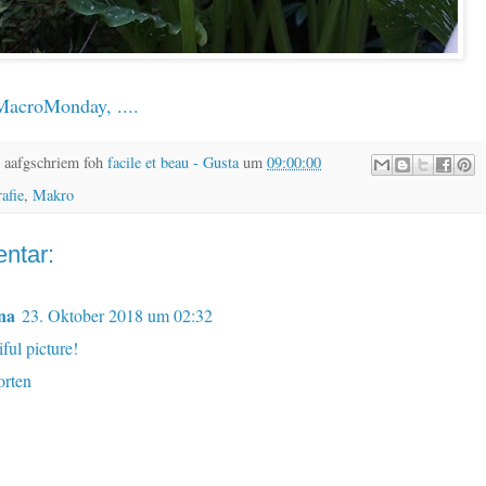
MacroMonday
, ....
 aafgschriem foh
facile et beau - Gusta
um
09:00:00
rafie
,
Makro
ntar:
na
23. Oktober 2018 um 02:32
ful picture!
rten