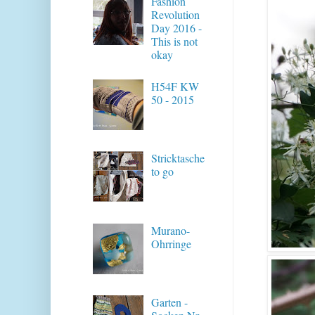
Fashion
Revolution
Day 2016 -
This is not
okay
H54F KW
50 - 2015
Stricktasche
to go
Murano-
Ohrringe
Garten -