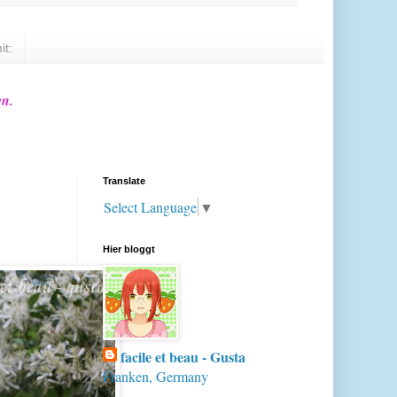
it:
en.
Translate
Select Language
▼
Hier bloggt
facile et beau - Gusta
Franken, Germany