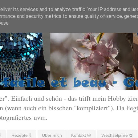
liver its services and to analyze traffic. Your IP address and us
rmance and security metrics to ensure quality of service, gene
buse.
 Einfach und schön - das trifft mein Hobby ziem
 (wenn auch ein bisschen "kompliziert"). Da liegt
otografiertes uvm.
⇓
Rezepte ⇓
Über mich
Kontakt ✉
Wechseljahre ✿