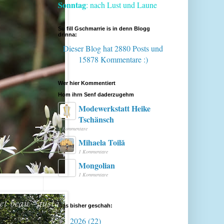
Sonntag
: nach Lust und Laune
Su fill Gschmarrie is in denn Blogg
drinna:
Dieser Blog hat 2880 Posts
und
15878 Kommentare :)
Wer hier Kommentiert
Hom ihrn Senf daderzugehm
Modewerkstatt Heike
Tschänsch
1 Kommentare
Mihaela Toilă
1 Kommentare
Mongolian
1 Kommentare
was bisher geschah:
2026
(22)
►