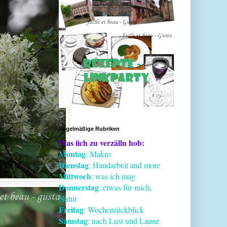
Regelmäßige Rubriken
Was iich zu verzälln hob:
Montag
: Makro
Dienstag
: Handarbeit and more
Mittwoch
: was ich mag
Donnerstag
: etwas für mich,
Natur
Freitag
: Wochenrückblick
Samstag
: nach Lust und Laune