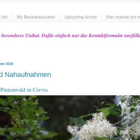
 ich
My Breastreduction
Upcycling Archiv
Hier mache ich m
z besonderes Unikat. Dafür einfach nur das Kontaktformular ausfüll
ber 2018
nd Nahaufnahmen
Pinienwald in Cervia