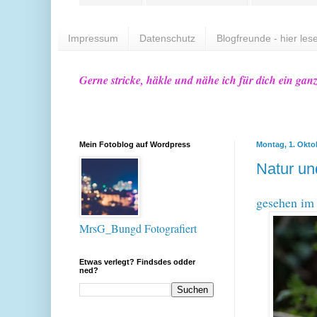
Impressum
Datenschutz
Blogfreunde - hier lese
Gerne stricke, häkle und nähe ich für dich ein gan
Mein Fotoblog auf Wordpress
Montag, 1. Okto
Natur u
gesehen im 
MrsG_Bungd Fotografiert
Etwas verlegt? Findsdes odder
ned?