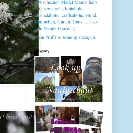
Erwachsenen-Mädel-Mama, halb
100, sewaholic, knitaholic,
crochetaholic, craftsaholic, Hund,
Kaninchen, Garten, Haus..... also
jede Menge Freizeit ;)
Mein Profil vollständig anzeigen
Linkparty