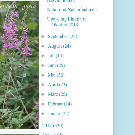
Natur und Nahaufnahmen
Upcycling Linkparty
Oktober 2018
September
(24)
►
August
(24)
►
Juli
(13)
►
Juni
(25)
►
Mai
(32)
►
April
(23)
►
März
(25)
►
Februar
(24)
►
Januar
(25)
►
2017
(320)
►
2016
(465)