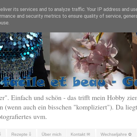
liver its services and to analyze traffic. Your IP address and us
rmance and security metrics to ensure quality of service, gene
buse.
 Einfach und schön - das trifft mein Hobby ziem
 (wenn auch ein bisschen "kompliziert"). Da liegt
otografiertes uvm.
⇓
Rezepte ⇓
Über mich
Kontakt ✉
Wechseljahre ✿