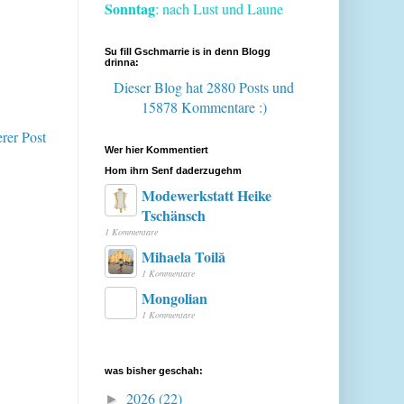
Sonntag
: nach Lust und Laune
Su fill Gschmarrie is in denn Blogg
drinna:
Dieser Blog hat 2880 Posts
und
15878 Kommentare :)
erer Post
Wer hier Kommentiert
Hom ihrn Senf daderzugehm
Modewerkstatt Heike
Tschänsch
1 Kommentare
Mihaela Toilă
1 Kommentare
Mongolian
1 Kommentare
was bisher geschah:
2026
(22)
►