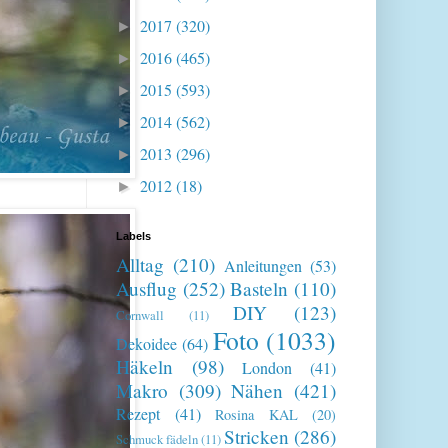
2017
(320)
►
2016
(465)
►
2015
(593)
►
2014
(562)
►
2013
(296)
►
2012
(18)
►
Labels
Alltag
(210)
Anleitungen
(53)
Ausflug
(252)
Basteln
(110)
DIY
(123)
Cornwall
(11)
Foto
(1033)
Dekoidee
(64)
Häkeln
(98)
London
(41)
Makro
(309)
Nähen
(421)
Rezept
(41)
Rosina KAL
(20)
Stricken
(286)
Schmuck fädeln
(11)