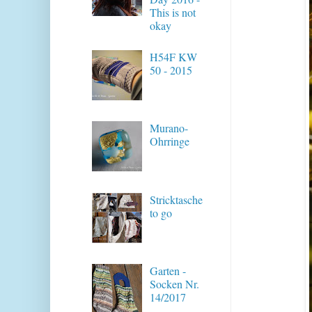
This is not
okay
H54F KW
50 - 2015
Murano-
Ohrringe
Stricktasche
to go
Garten -
Socken Nr.
14/2017