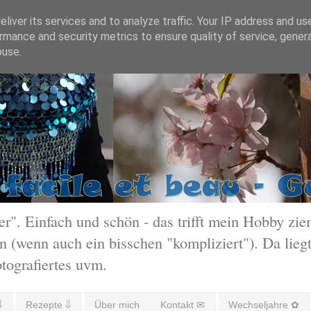
liver its services and to analyze traffic. Your IP address and us
rmance and security metrics to ensure quality of service, gene
buse.
 Einfach und schön - das trifft mein Hobby ziem
 (wenn auch ein bisschen "kompliziert"). Da liegt
otografiertes uvm.
⇓
Rezepte ⇓
Über mich
Kontakt ✉
Wechseljahre ✿