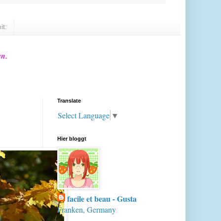
it:
en.
Translate
Select Language
▼
Hier bloggt
facile et beau - Gusta
Franken, Germany