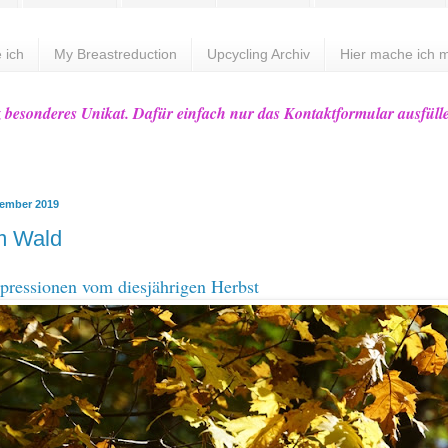
 ich
My Breastreduction
Upcycling Archiv
Hier mache ich m
z besonderes Unikat. Dafür einfach nur das Kontaktformular ausfüll
zember 2019
m Wald
pressionen vom diesjährigen Herbst