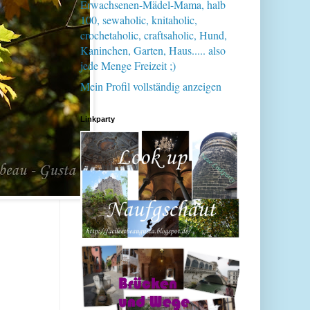
Erwachsenen-Mädel-Mama, halb
100, sewaholic, knitaholic,
crochetaholic, craftsaholic, Hund,
Kaninchen, Garten, Haus..... also
jede Menge Freizeit ;)
Mein Profil vollständig anzeigen
Linkparty