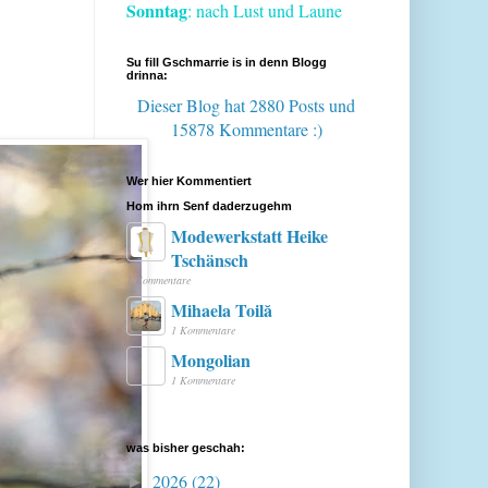
Sonntag
: nach Lust und Laune
Su fill Gschmarrie is in denn Blogg
drinna:
Dieser Blog hat 2880 Posts
und
15878 Kommentare :)
Wer hier Kommentiert
Hom ihrn Senf daderzugehm
Modewerkstatt Heike
Tschänsch
1 Kommentare
Mihaela Toilă
1 Kommentare
Mongolian
1 Kommentare
was bisher geschah:
2026
(22)
►