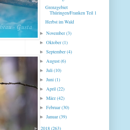
Grenzgebiet
Thüringen/Franken Teil 1
Herbst im Wald
November
(3)
►
Oktober
(1)
►
September
(4)
►
August
(6)
►
Juli
(10)
►
Juni
(1)
►
April
(22)
►
März
(42)
►
Februar
(30)
►
Januar
(39)
►
2018
(263)
►