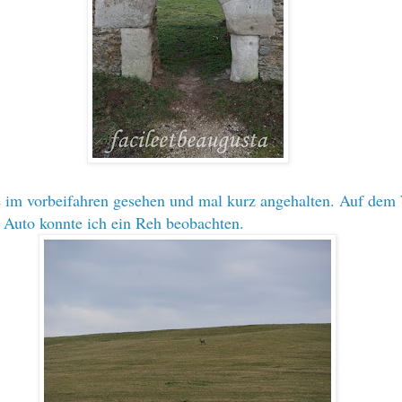
e im vorbeifahren gesehen und mal kurz angehalten. Auf de
 Auto konnte ich ein Reh beobachten.