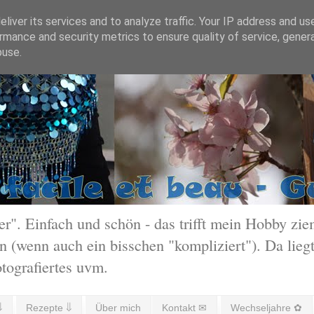
liver its services and to analyze traffic. Your IP address and us
rmance and security metrics to ensure quality of service, gene
buse.
 Einfach und schön - das trifft mein Hobby ziem
 (wenn auch ein bisschen "kompliziert"). Da liegt
otografiertes uvm.
⇓
Rezepte ⇓
Über mich
Kontakt ✉
Wechseljahre ✿