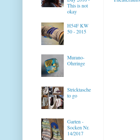
This is not
okay
H54F KW
50 - 2015
Murano-
Ohrringe
Stricktasche
to go
Garten -
Socken Nr.
14/2017