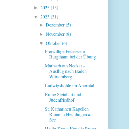
2025
(13)
►
2023
(31)
▼
Dezember
(5)
►
November
(8)
►
Oktober
(6)
▼
Freiwillige Feuerwehr
Burgthann bei der Übung
Marbach am Neckar -
Ausflug nach Baden
Würtemberg
Ludwigshöhle im Ahorntal
Ruine Steinhart und
Judenfriedhof
St. Katharinen Kapellen
Ruine in Hechlingen a.
See
Heilig Kreuz Kapelle Ruine