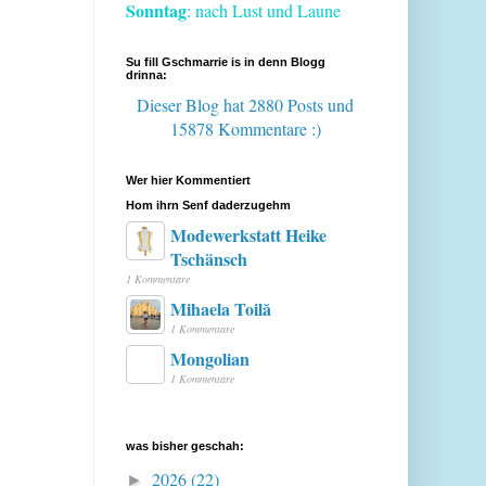
Sonntag
: nach Lust und Laune
Su fill Gschmarrie is in denn Blogg
drinna:
Dieser Blog hat 2880 Posts
und
15878 Kommentare :)
Wer hier Kommentiert
Hom ihrn Senf daderzugehm
Modewerkstatt Heike
Tschänsch
1 Kommentare
Mihaela Toilă
1 Kommentare
Mongolian
1 Kommentare
was bisher geschah:
2026
(22)
►