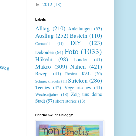
2012
(18)
►
Labels
Alltag
(210)
Anleitungen
(53)
Ausflug
(252)
Basteln
(110)
DIY
(123)
Cornwall
(11)
Foto
(1033)
Dekoidee
(64)
Häkeln
(98)
London
(41)
Makro
(309)
Nähen
(421)
m Weg
Rezept
(41)
Rosina KAL
(20)
Stricken
(286)
Schmuck fädeln
(11)
Teenies
(42)
Vegetarisches
(41)
Zeig uns deine
Wechseljahre
(18)
Stadt
(57)
short stories
(13)
Der Nachwuchs bloggt!