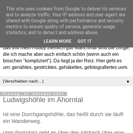
This site uses cookies from Google to deliver its services
and to analyze traffic. Your IP address and user-agent are
shared with Google along with performance and security
metrics to ensure quality of service, generate usage
statistics, and to detect and address abuse.
Willkommen in meinem "Wohnzimmer". Einfach und schön -
LEARN MORE
GOT IT
das trifft mein Hobby ziemlich gut! Manchmal sind die Dinge,
die ich mache aber auch einfach schön (wenn auch ein
bisschen "kompliziert"). Da liegt ja der Reiz. Hier geht es
um: genähtes, gestricktes, gehäkeltes, gefotografiertes uvm.
▼
Freitag, 27. Oktober 2023
Ludwigshöhle im Ahorntal
Ist eine Durchgangshöhle, das heißt durch sie läuft
ein Wanderweg.
Vom Parkplatz geht es über den Ailsbach über eine