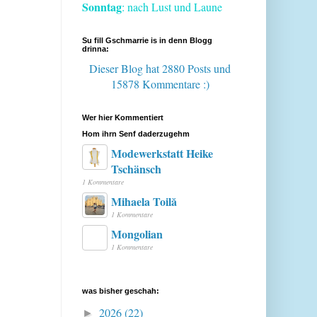
Sonntag
: nach Lust und Laune
Su fill Gschmarrie is in denn Blogg
drinna:
Dieser Blog hat 2880 Posts
und
15878 Kommentare :)
Wer hier Kommentiert
Hom ihrn Senf daderzugehm
Modewerkstatt Heike
Tschänsch
1 Kommentare
Mihaela Toilă
1 Kommentare
Mongolian
1 Kommentare
was bisher geschah:
2026
(22)
►