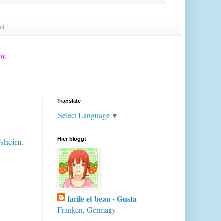
it:
en.
Translate
Select Language
▼
fsheim.
Hier bloggt
facile et beau - Gusta
Franken, Germany