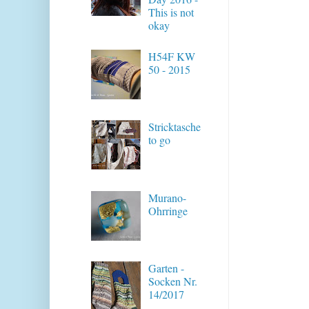
This is not
okay
H54F KW
50 - 2015
Stricktasche
to go
Murano-
Ohrringe
Garten -
Socken Nr.
14/2017