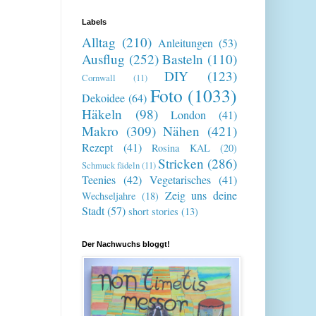
Labels
Alltag
(210)
Anleitungen
(53)
Ausflug
(252)
Basteln
(110)
DIY
(123)
Cornwall
(11)
Foto
(1033)
Dekoidee
(64)
Häkeln
(98)
London
(41)
Makro
(309)
Nähen
(421)
Rezept
(41)
Rosina KAL
(20)
Stricken
(286)
Schmuck fädeln
(11)
Teenies
(42)
Vegetarisches
(41)
Zeig uns deine
Wechseljahre
(18)
Stadt
(57)
short stories
(13)
Der Nachwuchs bloggt!