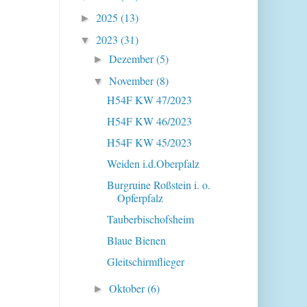
2025
(13)
►
2023
(31)
▼
Dezember
(5)
►
November
(8)
▼
H54F KW 47/2023
H54F KW 46/2023
H54F KW 45/2023
Weiden i.d.Oberpfalz
Burgruine Roßstein i. o.
Opferpfalz
Tauberbischofsheim
Blaue Bienen
Gleitschirmflieger
Oktober
(6)
►