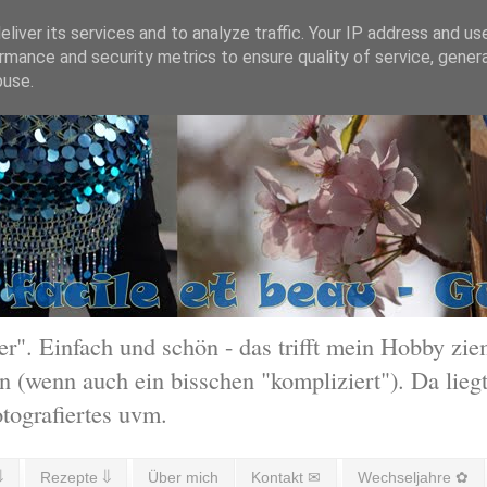
liver its services and to analyze traffic. Your IP address and us
rmance and security metrics to ensure quality of service, gene
buse.
 Einfach und schön - das trifft mein Hobby ziem
 (wenn auch ein bisschen "kompliziert"). Da liegt
otografiertes uvm.
⇓
Rezepte ⇓
Über mich
Kontakt ✉
Wechseljahre ✿