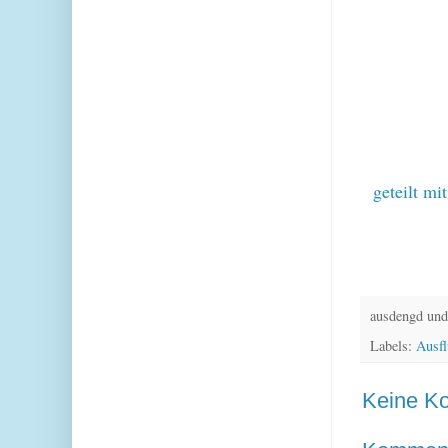
geteilt mit
ausdengd und
Labels:
Ausf
Keine K