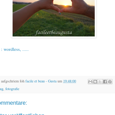
 :
wordless
, .....
 aafgschriem foh
facile et beau - Gusta
um
19:48:00
lug
,
fotografie
ommentare: