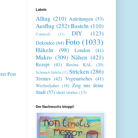
Labels
Alltag
(210)
Anleitungen
(53)
Ausflug
(252)
Basteln
(110)
DIY
(123)
Cornwall
(11)
Foto
(1033)
Dekoidee
(64)
Häkeln
(98)
London
(41)
Makro
(309)
Nähen
(421)
Rezept
(41)
Rosina KAL
(20)
Stricken
(286)
Schmuck fädeln
(11)
erer Post
Teenies
(42)
Vegetarisches
(41)
Zeig uns deine
Wechseljahre
(18)
Stadt
(57)
short stories
(13)
Der Nachwuchs bloggt!