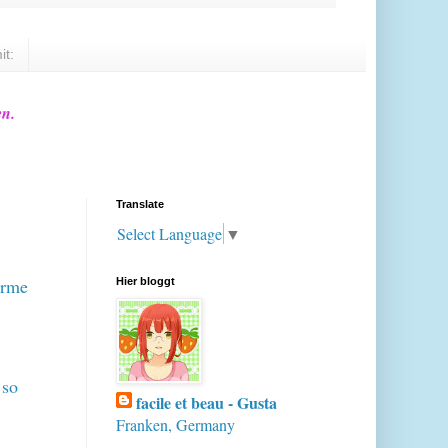
it:
en.
Translate
Select Language
▼
irme
Hier bloggt
 so
facile et beau - Gusta
Franken, Germany