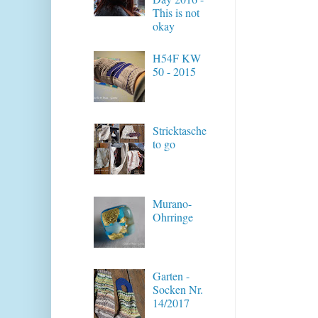
This is not
okay
H54F KW
50 - 2015
Stricktasche
to go
Murano-
Ohrringe
Garten -
Socken Nr.
14/2017