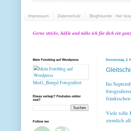
Impressum
Datenschutz
Blogfreunde - hier lese
Gerne stricke, häkle und nähe ich für dich ein gan
Mein Fotoblog auf Wordpress
Donnerstag, 2.
Gleitschi
MrsG_Bungd Fotografiert
Im Septembe
fotografier
Etwas verlegt? Findsdes odder
fränkische
ned?
Viele tolle 
ziemlich all
Follow me