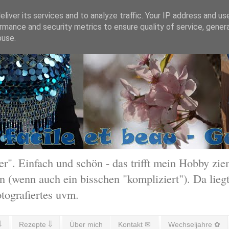
liver its services and to analyze traffic. Your IP address and us
rmance and security metrics to ensure quality of service, gene
buse.
 Einfach und schön - das trifft mein Hobby ziem
 (wenn auch ein bisschen "kompliziert"). Da liegt
otografiertes uvm.
⇓
Rezepte ⇓
Über mich
Kontakt ✉
Wechseljahre ✿