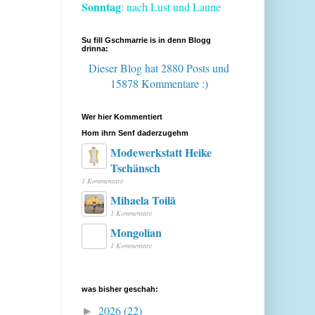
Sonntag
: nach Lust und Laune
Su fill Gschmarrie is in denn Blogg
drinna:
Dieser Blog hat 2880 Posts
und
15878 Kommentare :)
Wer hier Kommentiert
Hom ihrn Senf daderzugehm
Modewerkstatt Heike
Tschänsch
1 Kommentare
Mihaela Toilă
1 Kommentare
Mongolian
1 Kommentare
was bisher geschah:
2026
(22)
►