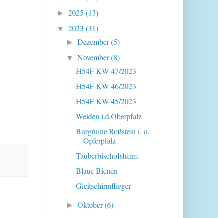
2025
(13)
►
2023
(31)
▼
Dezember
(5)
►
November
(8)
▼
H54F KW 47/2023
H54F KW 46/2023
H54F KW 45/2023
Weiden i.d.Oberpfalz
Burgruine Roßstein i. o.
Opferpfalz
Tauberbischofsheim
Blaue Bienen
Gleitschirmflieger
Oktober
(6)
►