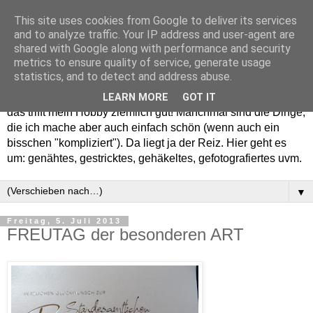
This site uses cookies from Google to deliver its services
and to analyze traffic. Your IP address and user-agent are
shared with Google along with performance and security
metrics to ensure quality of service, generate usage
statistics, and to detect and address abuse.
Willkommen in meinem "Wohnzimmer". Einfach und schön -
LEARN MORE
GOT IT
das trifft mein Hobby ziemlich gut! Manchmal sind die Dinge,
die ich mache aber auch einfach schön (wenn auch ein
bisschen "kompliziert"). Da liegt ja der Reiz. Hier geht es
um: genähtes, gestricktes, gehäkeltes, gefotografiertes uvm.
▼
Freitag, 5. Juli 2013
FREUTAG der besonderen ART