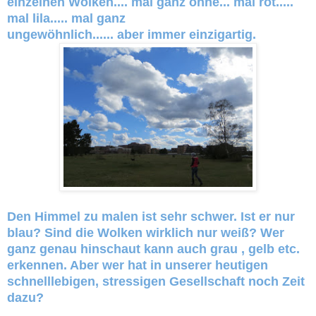
einzelnen Wolken.... mal ganz ohne... mal rot.....
mal lila..... mal ganz
ungewöhnlich...... aber immer einzigartig.
Den Himmel zu malen ist sehr schwer. Ist er nur
blau? Sind die Wolken wirklich nur weiß? Wer
ganz genau hinschaut kann auch grau , gelb etc.
erkennen. Aber wer hat in unserer heutigen
schnelllebigen, stressigen Gesellschaft noch Zeit
dazu?