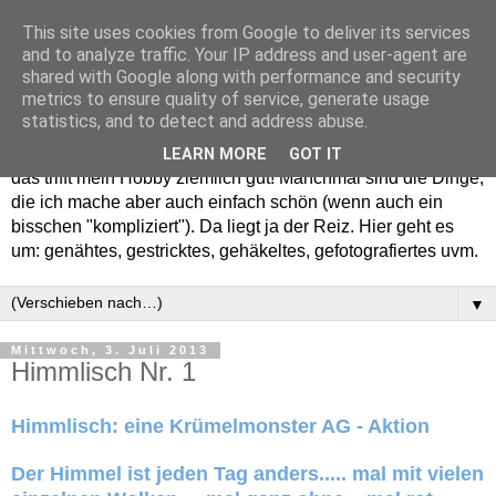
This site uses cookies from Google to deliver its services
and to analyze traffic. Your IP address and user-agent are
shared with Google along with performance and security
metrics to ensure quality of service, generate usage
statistics, and to detect and address abuse.
Willkommen in meinem "Wohnzimmer". Einfach und schön -
LEARN MORE
GOT IT
das trifft mein Hobby ziemlich gut! Manchmal sind die Dinge,
die ich mache aber auch einfach schön (wenn auch ein
bisschen "kompliziert"). Da liegt ja der Reiz. Hier geht es
um: genähtes, gestricktes, gehäkeltes, gefotografiertes uvm.
▼
Mittwoch, 3. Juli 2013
Himmlisch Nr. 1
Himmlisch: eine Krümelmonster AG - Aktion
Der Himmel ist jeden Tag anders..... mal mit vielen