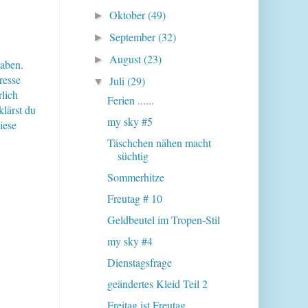
Oktober
(49)
►
September
(32)
►
August
(23)
►
haben.
resse
Juli
(29)
▼
lich
Ferien ......
klärst du
my sky #5
iese
Täschchen nähen macht
süchtig
Sommerhitze
Freutag # 10
Geldbeutel im Tropen-Stil
my sky #4
Dienstagsfrage
geändertes Kleid Teil 2
Freitag ist Freutag