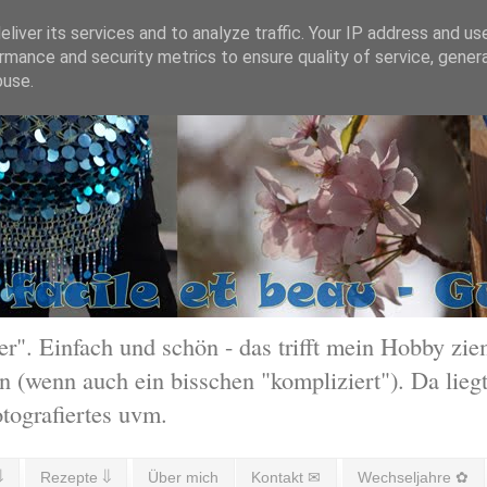
liver its services and to analyze traffic. Your IP address and us
rmance and security metrics to ensure quality of service, gene
buse.
 Einfach und schön - das trifft mein Hobby ziem
 (wenn auch ein bisschen "kompliziert"). Da liegt
otografiertes uvm.
⇓
Rezepte ⇓
Über mich
Kontakt ✉
Wechseljahre ✿