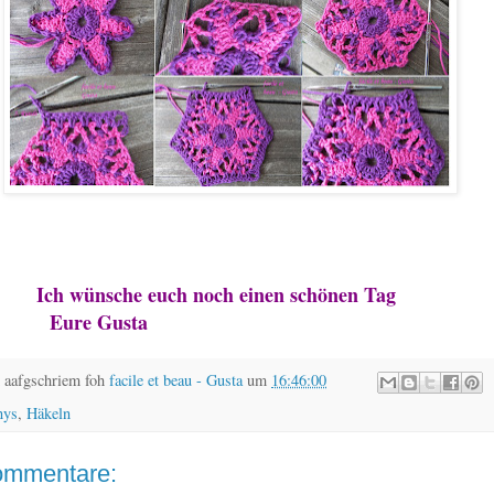
sche euch noch einen schönen Tag
e Gusta
 aafgschriem foh
facile et beau - Gusta
um
16:46:00
nys
,
Häkeln
ommentare: