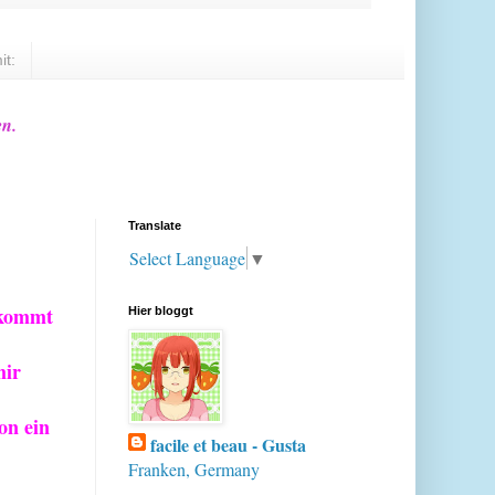
it:
en.
Translate
Select Language
▼
 kommt
Hier bloggt
mir
hon ein
facile et beau - Gusta
Franken, Germany