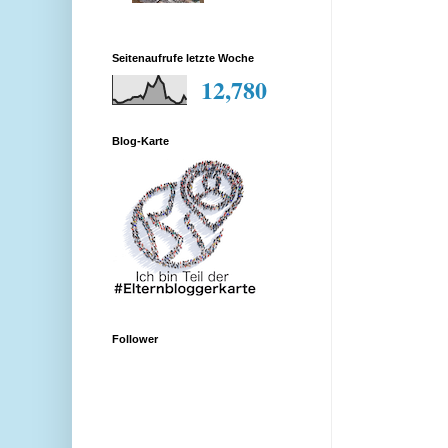
Seitenaufrufe letzte Woche
12,780
Blog-Karte
Follower