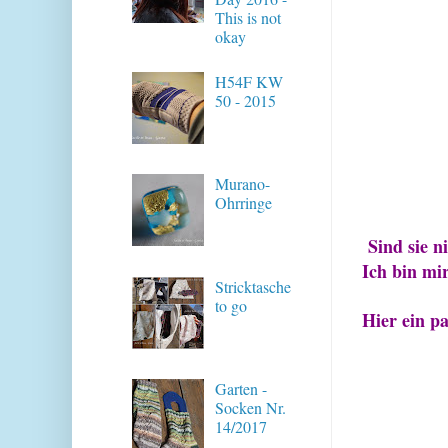
This is not
okay
H54F KW
50 - 2015
Murano-
Ohrringe
Sind sie n
Ich bin mi
Stricktasche
to go
Hier ein pa
Garten -
Socken Nr.
14/2017