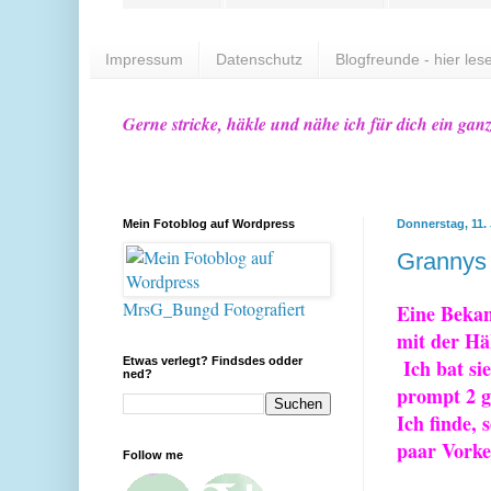
Impressum
Datenschutz
Blogfreunde - hier lese
Gerne stricke, häkle und nähe ich für dich ein gan
Mein Fotoblog auf Wordpress
Donnerstag, 11. 
Grannys
MrsG_Bungd Fotografiert
Eine Bekan
mit der Hä
Etwas verlegt? Findsdes odder
Ich bat si
ned?
prompt 2 g
Ich finde, 
paar Vorke
Follow me