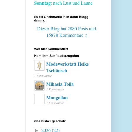
Sonntag
: nach Lust und Laune
Su fill Gschmarrie is in denn Blogg
drinna:
Dieser Blog hat 2880 Posts
und
15878 Kommentare :)
Wer hier Kommentiert
Hom ihrn Senf daderzugehm
Modewerkstatt Heike
Tschänsch
1 Kommentare
Mihaela Toilă
1 Kommentare
Mongolian
1 Kommentare
was bisher geschah:
2026
(22)
►