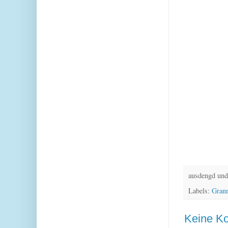
Ich wün
Eur
ausdengd und
Labels:
Gran
Keine K