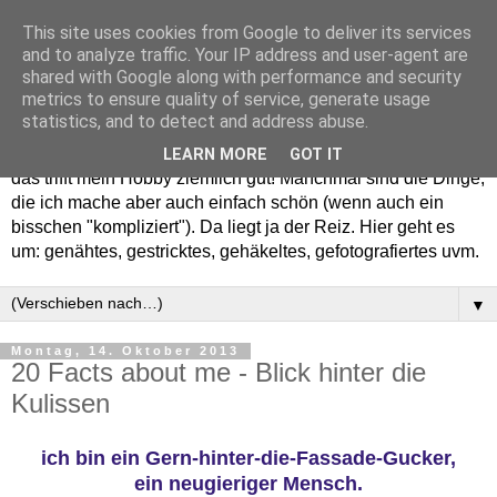
This site uses cookies from Google to deliver its services
and to analyze traffic. Your IP address and user-agent are
shared with Google along with performance and security
metrics to ensure quality of service, generate usage
statistics, and to detect and address abuse.
Willkommen in meinem "Wohnzimmer". Einfach und schön -
LEARN MORE
GOT IT
das trifft mein Hobby ziemlich gut! Manchmal sind die Dinge,
die ich mache aber auch einfach schön (wenn auch ein
bisschen "kompliziert"). Da liegt ja der Reiz. Hier geht es
um: genähtes, gestricktes, gehäkeltes, gefotografiertes uvm.
▼
Montag, 14. Oktober 2013
20 Facts about me - Blick hinter die
Kulissen
ich bin ein Gern-hinter-die-Fassade-Gucker,
ein neugieriger Mensch.