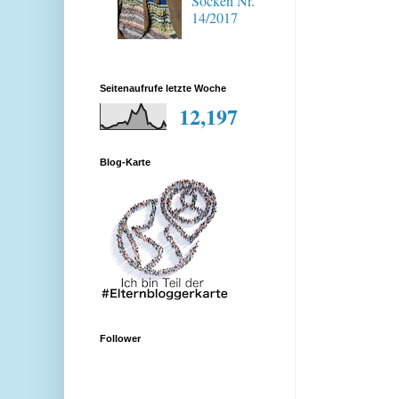
Socken Nr.
14/2017
Seitenaufrufe letzte Woche
12,197
Blog-Karte
Follower