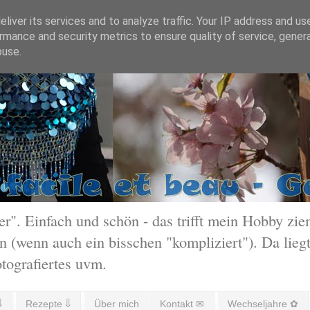
liver its services and to analyze traffic. Your IP address and us
rmance and security metrics to ensure quality of service, gene
buse.
 Einfach und schön - das trifft mein Hobby ziem
 (wenn auch ein bisschen "kompliziert"). Da liegt
otografiertes uvm.
⇓
Rezepte ⇓
Über mich
Kontakt ✉
Wechseljahre ✿