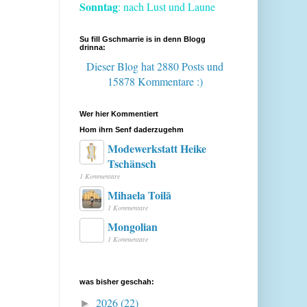
Sonntag
: nach Lust und Laune
Su fill Gschmarrie is in denn Blogg
drinna:
Dieser Blog hat 2880 Posts
und
15878 Kommentare :)
Wer hier Kommentiert
Hom ihrn Senf daderzugehm
Modewerkstatt Heike
Tschänsch
1 Kommentare
Mihaela Toilă
1 Kommentare
Mongolian
1 Kommentare
was bisher geschah:
2026
(22)
►