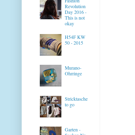
Fashion
Revolution
Day 2016 -
This is not
okay
H54F KW
50 - 2015
Murano-
Ohrringe
Stricktasche
to go
Garten -