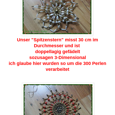
Unser "Spitzenstern" misst 30 cm im
Durchmesser und ist
doppellagig gefädelt
sozusagen 3-Dimensional
ich glaube hier wurden so um die 300 Perlen
verarbeitet