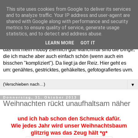
This site uses cookies from Google to deliver its services
and to analyze traffic. Your IP address and user-agent are
shared with Google along with performance and security
metrics to ensure quality of service, generate usage
statistics, and to detect and address abuse.
Willkommen in meinem "Wohnzimmer". Einfach und schön -
LEARN MORE
GOT IT
das trifft mein Hobby ziemlich gut! Manchmal sind die Dinge,
die ich mache aber auch einfach schön (wenn auch ein
bisschen "kompliziert"). Da liegt ja der Reiz. Hier geht es
um: genähtes, gestricktes, gehäkeltes, gefotografiertes uvm.
▼
Donnerstag, 31. Oktober 2013
Weihnachten rückt unaufhaltsam näher
und ich hab schon den Schmuck dafür.
Wie jedes Jahr wird unser Weihnachtsbaum
glitzrig was das Zeug hält *g*