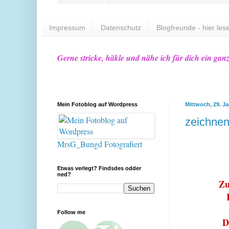
Impressum
Datenschutz
Blogfreunde - hier lese
Gerne stricke, häkle und nähe ich für dich ein gan
Mein Fotoblog auf Wordpress
Mittwoch, 29. J
zeichne
MrsG_Bungd Fotografiert
Etwas verlegt? Findsdes odder
ned?
Zu
Follow me
D