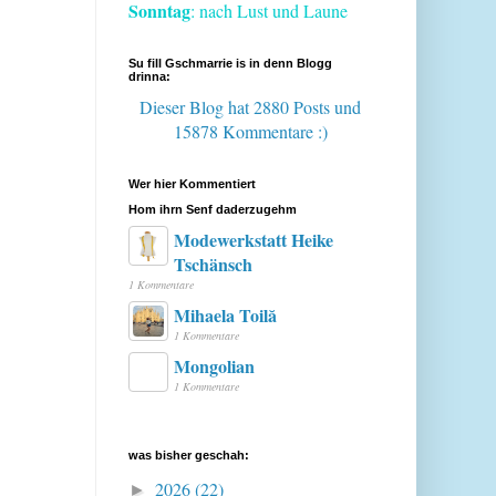
Sonntag
: nach Lust und Laune
Su fill Gschmarrie is in denn Blogg
drinna:
Dieser Blog hat 2880 Posts
und
15878 Kommentare :)
Wer hier Kommentiert
Hom ihrn Senf daderzugehm
Modewerkstatt Heike
Tschänsch
1 Kommentare
Mihaela Toilă
1 Kommentare
Mongolian
1 Kommentare
was bisher geschah:
2026
(22)
►