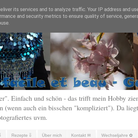
liver its services and to analyze traffic. Your IP address and us
rmance and security metrics to ensure quality of service, gene
buse.
 Einfach und schön - das trifft mein Hobby ziem
 (wenn auch ein bisschen "kompliziert"). Da liegt
otografiertes uvm.
⇓
Rezepte ⇓
Über mich
Kontakt ✉
Wechseljahre ✿