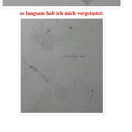
so langsam hab ich mich vorgetastet: