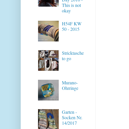
This is not
okay
H54F KW
50 - 2015
Stricktasche
to go
Murano-
Ohrringe
Garten -
Socken Nr.
14/2017