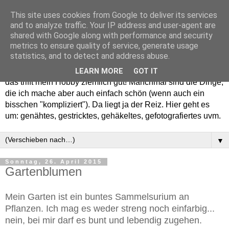
This site uses cookies from Google to deliver its services
and to analyze traffic. Your IP address and user-agent are
shared with Google along with performance and security
metrics to ensure quality of service, generate usage
statistics, and to detect and address abuse.
Willkommen in meinem "Wohnzimmer". Einfach und schön -
LEARN MORE
GOT IT
das trifft mein Hobby ziemlich gut! Manchmal sind die Dinge,
die ich mache aber auch einfach schön (wenn auch ein
bisschen "kompliziert"). Da liegt ja der Reiz. Hier geht es
um: genähtes, gestricktes, gehäkeltes, gefotografiertes uvm.
▼
Sonntag, 26. April 2015
Gartenblumen
Mein Garten ist ein buntes Sammelsurium an
Pflanzen. Ich mag es weder streng noch einfarbig...
nein, bei mir darf es bunt und lebendig zugehen.