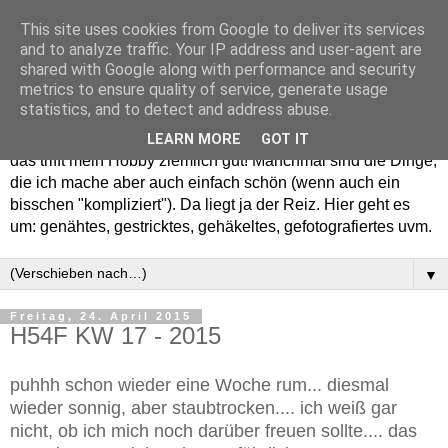
This site uses cookies from Google to deliver its services
and to analyze traffic. Your IP address and user-agent are
shared with Google along with performance and security
metrics to ensure quality of service, generate usage
statistics, and to detect and address abuse.
Willkommen in meinem "Wohnzimmer". Einfach und schön -
LEARN MORE
GOT IT
das trifft mein Hobby ziemlich gut! Manchmal sind die Dinge,
die ich mache aber auch einfach schön (wenn auch ein
bisschen "kompliziert"). Da liegt ja der Reiz. Hier geht es
um: genähtes, gestricktes, gehäkeltes, gefotografiertes uvm.
▼
Freitag, 24. April 2015
H54F KW 17 - 2015
puhhh schon wieder eine Woche rum... diesmal
wieder sonnig, aber staubtrocken.... ich weiß gar
nicht, ob ich mich noch darüber freuen sollte.... das