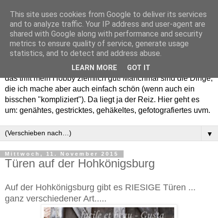
This site uses cookies from Google to deliver its services
and to analyze traffic. Your IP address and user-agent are
shared with Google along with performance and security
metrics to ensure quality of service, generate usage
statistics, and to detect and address abuse.
Willkommen in meinem "Wohnzimmer". Einfach und schön -
LEARN MORE
GOT IT
das trifft mein Hobby ziemlich gut! Manchmal sind die Dinge,
die ich mache aber auch einfach schön (wenn auch ein
bisschen "kompliziert"). Da liegt ja der Reiz. Hier geht es
um: genähtes, gestricktes, gehäkeltes, gefotografiertes uvm.
▼
Mittwoch, 11. November 2015
Türen auf der Hohkönigsburg
Auf der Hohkönigsburg gibt es RIESIGE Türen ...
ganz verschiedener Art.....