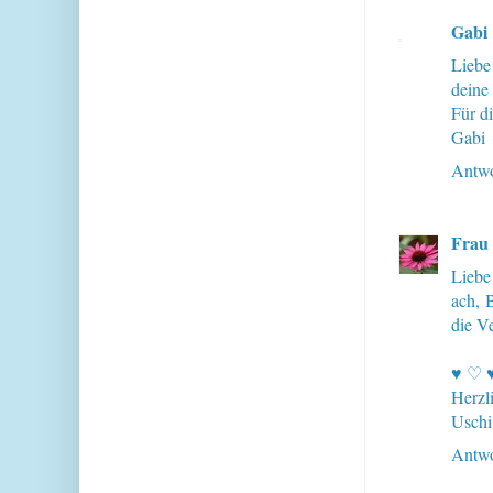
Gabi
Liebe
deine 
Für d
Gabi
Antwo
Frau
Liebe
ach, 
die V
♥ ♡ 
Herzl
Uschi
Antwo