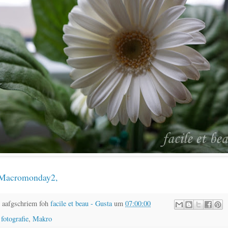
Macromonday2
,
 aafgschriem foh
facile et beau - Gusta
um
07:00:00
,
fotografie
,
Makro