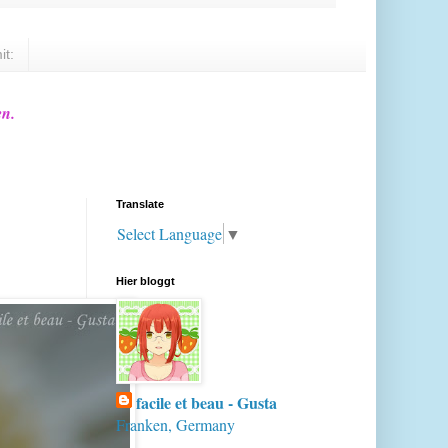
it:
en.
Translate
Select Language
▼
Hier bloggt
facile et beau - Gusta
Franken, Germany