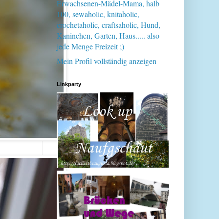
Erwachsenen-Mädel-Mama, halb
100, sewaholic, knitaholic,
crochetaholic, craftsaholic, Hund,
Kaninchen, Garten, Haus..... also
jede Menge Freizeit ;)
Mein Profil vollständig anzeigen
Linkparty