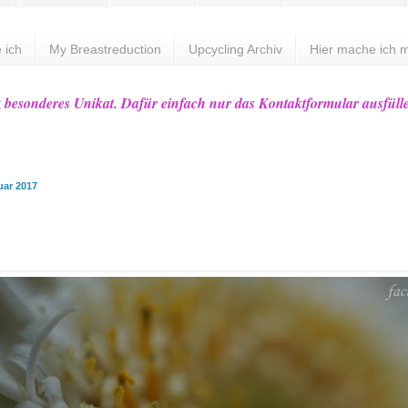
 ich
My Breastreduction
Upcycling Archiv
Hier mache ich m
z besonderes Unikat. Dafür einfach nur das Kontaktformular ausfüll
uar 2017