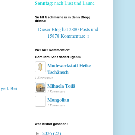
Sonntag
: nach Lust und Laune
Su fill Gschmarrie is in denn Blogg
drinna:
Dieser Blog hat 2880 Posts
und
15878 Kommentare :)
Wer hier Kommentiert
Hom ihrn Senf daderzugehm
Modewerkstatt Heike
Tschänsch
1 Kommentare
Mihaela Toilă
gell. Bei
1 Kommentare
Mongolian
1 Kommentare
was bisher geschah:
2026
(22)
►