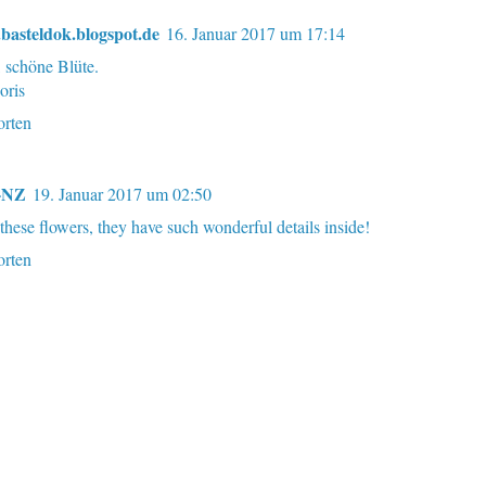
asteldok.blogspot.de
16. Januar 2017 um 17:14
, schöne Blüte.
oris
rten
y-NZ
19. Januar 2017 um 02:50
 these flowers, they have such wonderful details inside!
rten