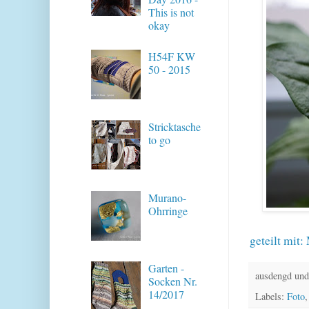
This is not
okay
H54F KW
50 - 2015
Stricktasche
to go
Murano-
Ohrringe
geteilt mit:
Garten -
ausdengd und
Socken Nr.
14/2017
Labels:
Foto