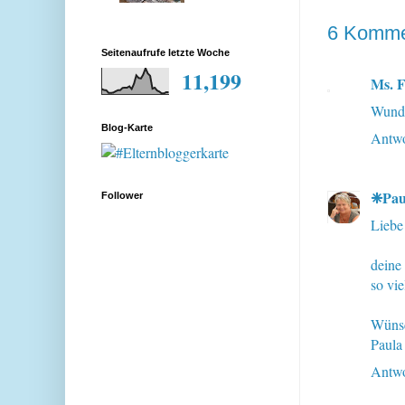
6 Komme
Seitenaufrufe letzte Woche
11,199
Ms. F
Wunde
Blog-Karte
Antwo
❈Pau
Follower
Liebe
deine
so vi
Wünsc
Paula
Antwo