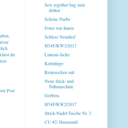
Sew together bag zum
dritten
Schöne Narbe
Fotos von Innen
haben.
Schloss Neunhof
resse
H54F/KW3/2017
lich
klärst du
Luneau-Jacke
iese
Keimlinge
Restesocken satt
Neue Stick- und
Nähmaschine
erer Post
Gerbera
H54F/KW2/2017
Strick-Nadel-Tasche Nr. 2
CU #2: Hasenstall