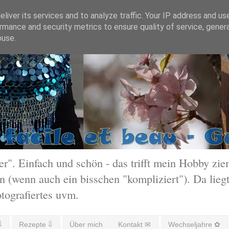
liver its services and to analyze traffic. Your IP address and us
rmance and security metrics to ensure quality of service, gene
buse.
 Einfach und schön - das trifft mein Hobby ziem
 (wenn auch ein bisschen "kompliziert"). Da liegt
otografiertes uvm.
⇓
Rezepte ⇓
Über mich
Kontakt ✉
Wechseljahre ✿