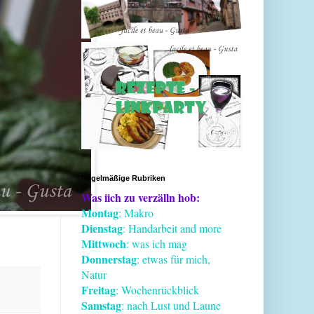
Regelmäßige Rubriken
Was iich zu verzälln hob:
Montag
: Makro
Dienstag
: Handarbeit and more
Mittwoch
: was ich mag
Donnerstag
: etwas für mich,
Natur
Freitag
: Wochenrückblick
Samstag
: nach Lust und Laune