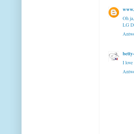
www.b
Oh ja
LG D
Antwo
bett
I love
Antwo