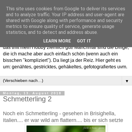
This site uses cookies from Google to deliver its services
and to analyze traffic. Your IP address and user-agent are
shared with Google along with performance and security
metrics to ensure quality of service, generate usage
statistics, and to detect and address abuse.
Willkommen in meinem "Wohnzimmer". Einfach und schön -
LEARN MORE
GOT IT
das trifft mein Hobby ziemlich gut! Manchmal sind die Dinge,
die ich mache aber auch einfach schön (wenn auch ein
bisschen "kompliziert"). Da liegt ja der Reiz. Hier geht es
um: genähtes, gestricktes, gehäkeltes, gefotografiertes uvm.
▼
Montag, 13. August 2018
Schmetterling 2
Noch ein Schmetterling - gesehen in Brisighella,
Italien.... er war wild am flattern.... bis er sich setzte