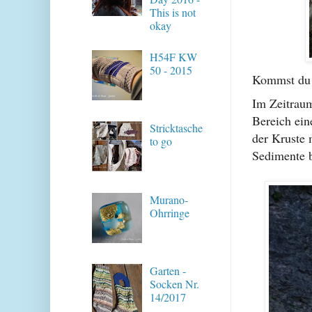
This is not
okay
H54F KW
50 - 2015
Kommst du m
Im Zeitraum
Bereich ein
Stricktasche
der Kruste 
to go
Sedimente 
Murano-
Ohrringe
Garten -
Socken Nr.
14/2017