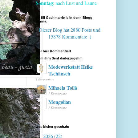
Sonntag
: nach Lust und Laune
Su fill Gschmarrie is in denn Blogg
drinna:
Dieser Blog hat 2880 Posts
und
15878 Kommentare :)
Wer hier Kommentiert
Hom ihrn Senf daderzugehm
Modewerkstatt Heike
Tschänsch
1 Kommentare
Mihaela Toilă
1 Kommentare
Mongolian
1 Kommentare
was bisher geschah:
2026
(22)
►