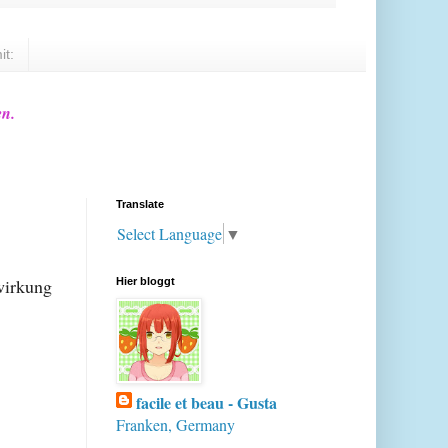
it:
en.
Translate
Select Language
▼
nwirkung
Hier bloggt
facile et beau - Gusta
Franken, Germany