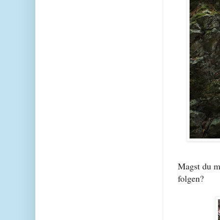
Magst du me
folgen?