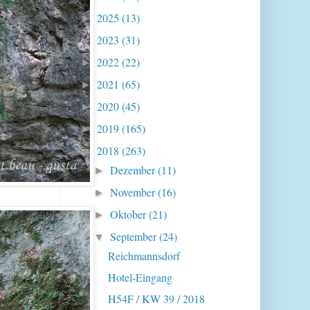
2025
(13)
►
2023
(31)
►
2022
(22)
►
2021
(65)
►
2020
(45)
►
2019
(165)
►
2018
(263)
▼
Dezember
(11)
►
November
(16)
►
Oktober
(21)
►
September
(24)
▼
Reichmannsdorf
Hotel-Eingang
H54F / KW 39 / 2018