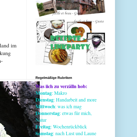
land im
nkung
a-
Regelmäßige Rubriken
Was iich zu verzälln hob:
Montag
: Makro
Dienstag
: Handarbeit and more
Mittwoch
: was ich mag
Donnerstag
: etwas für mich,
Natur
Freitag
: Wochenrückblick
Samstag
: nach Lust und Laune