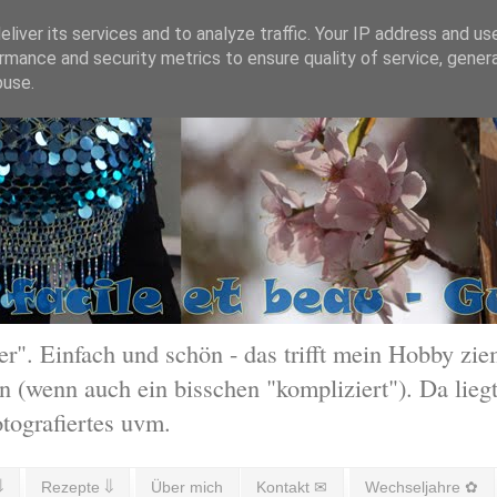
liver its services and to analyze traffic. Your IP address and us
rmance and security metrics to ensure quality of service, gene
buse.
 Einfach und schön - das trifft mein Hobby ziem
 (wenn auch ein bisschen "kompliziert"). Da liegt
otografiertes uvm.
⇓
Rezepte ⇓
Über mich
Kontakt ✉
Wechseljahre ✿