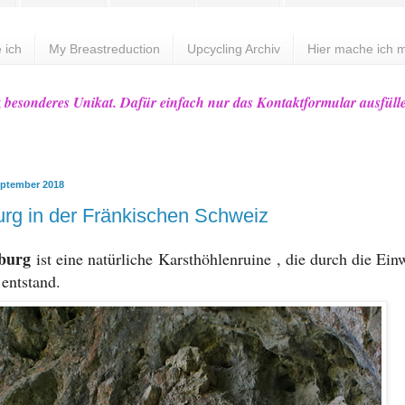
 ich
My Breastreduction
Upcycling Archiv
Hier mache ich m
z besonderes Unikat. Dafür einfach nur das Kontaktformular ausfüll
eptember 2018
rg in der Fränkischen Schweiz
burg
ist eine natürliche Karsthöhlenruine , die durch die Ei
entstand.