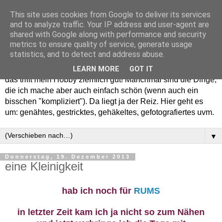
This site uses cookies from Google to deliver its services
and to analyze traffic. Your IP address and user-agent are
shared with Google along with performance and security
metrics to ensure quality of service, generate usage
statistics, and to detect and address abuse.
Willkommen in meinem "Wohnzimmer". Einfach und schön -
LEARN MORE
GOT IT
das trifft mein Hobby ziemlich gut! Manchmal sind die Dinge,
die ich mache aber auch einfach schön (wenn auch ein
bisschen "kompliziert"). Da liegt ja der Reiz. Hier geht es
um: genähtes, gestricktes, gehäkeltes, gefotografiertes uvm.
▼
Donnerstag, 19. Dezember 2013
eine Kleinigkeit
hab ich noch für
RUMS
in letzter Zeit kam ich ja nicht so zum Nähen