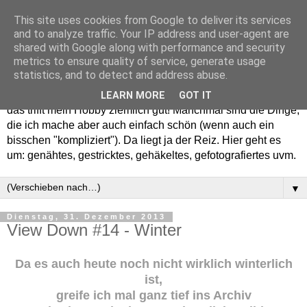
This site uses cookies from Google to deliver its services
and to analyze traffic. Your IP address and user-agent are
shared with Google along with performance and security
metrics to ensure quality of service, generate usage
statistics, and to detect and address abuse.
Willkommen in meinem "Wohnzimmer". Einfach und schön -
LEARN MORE
GOT IT
das trifft mein Hobby ziemlich gut! Manchmal sind die Dinge,
die ich mache aber auch einfach schön (wenn auch ein
bisschen "kompliziert"). Da liegt ja der Reiz. Hier geht es
um: genähtes, gestricktes, gehäkeltes, gefotografiertes uvm.
▼
Dienstag, 31. Dezember 2013
View Down #14 - Winter
Da es auch heute noch nicht wirklich winterlich
ist,
greife ich mal ganz tief ins Archiv