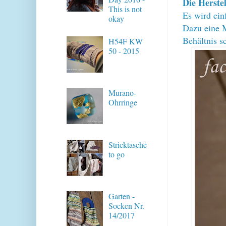
Die Herstel
This is not
Es wird ein
okay
Dazu eine M
Behältnis s
H54F KW
50 - 2015
Murano-
Ohrringe
Stricktasche
to go
Garten -
Socken Nr.
14/2017