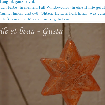
lung ist ganz leicht:
fach Farbe (in meinem Fall Windowcolor) in eine Hälfte gefüll
urmel hinein und evtl. Glitzer, Herzen, Perlchen.... was gefäl
chließen und die Murmel rumkugeln lassen.