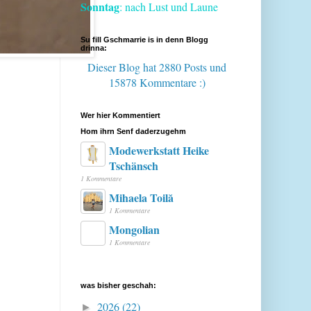
Sonntag
: nach Lust und Laune
Su fill Gschmarrie is in denn Blogg
drinna:
Dieser Blog hat 2880 Posts
und
15878 Kommentare :)
Wer hier Kommentiert
Hom ihrn Senf daderzugehm
Modewerkstatt Heike
Tschänsch
1 Kommentare
Mihaela Toilă
1 Kommentare
Mongolian
1 Kommentare
was bisher geschah:
2026
(22)
►