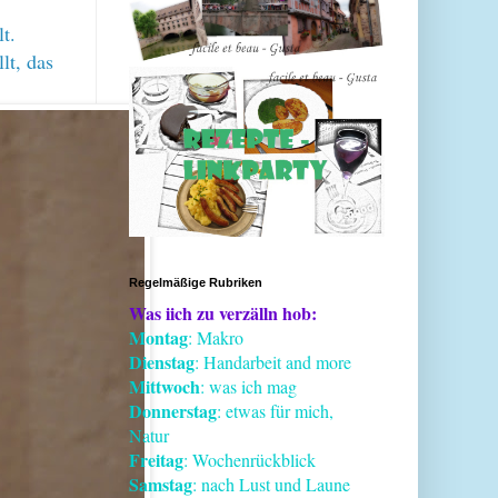
t.
lt, das
Regelmäßige Rubriken
Was iich zu verzälln hob:
Montag
: Makro
Dienstag
: Handarbeit and more
Mittwoch
: was ich mag
Donnerstag
: etwas für mich,
Natur
Freitag
: Wochenrückblick
Samstag
: nach Lust und Laune