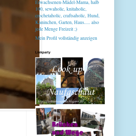
Erwachsenen-Mädel-Mama, halb
100, sewaholic, knitaholic,
crochetaholic, craftsaholic, Hund,
Kaninchen, Garten, Haus..... also
jede Menge Freizeit ;)
Mein Profil vollständig anzeigen
Linkparty