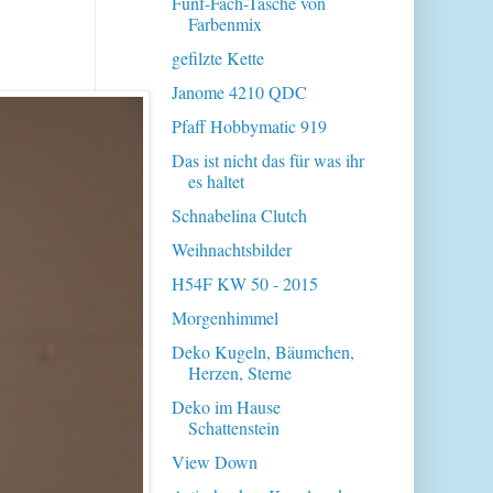
Fünf-Fach-Tasche von
Farbenmix
gefilzte Kette
Janome 4210 QDC
Pfaff Hobbymatic 919
Das ist nicht das für was ihr
es haltet
Schnabelina Clutch
Weihnachtsbilder
H54F KW 50 - 2015
Morgenhimmel
Deko Kugeln, Bäumchen,
Herzen, Sterne
Deko im Hause
Schattenstein
View Down