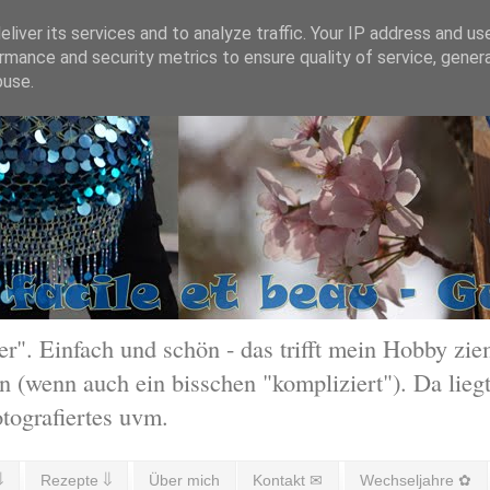
liver its services and to analyze traffic. Your IP address and us
rmance and security metrics to ensure quality of service, gene
buse.
 Einfach und schön - das trifft mein Hobby ziem
 (wenn auch ein bisschen "kompliziert"). Da liegt
otografiertes uvm.
⇓
Rezepte ⇓
Über mich
Kontakt ✉
Wechseljahre ✿